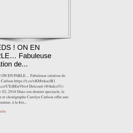
DS ! ON EN
LE… Fabuleuse
tion de...
 ON EN PARLE… Fabuleuse création de
 Carlson https://t.co/xKMwkaclR1
/t.co/UTcBEnVbx4 Delcourt (@thdco51)
 02, 2016 Dans son dernier spectacle, la
e et chorégraphe Carolyn Carlson offre une
nature, à la fois...
suite