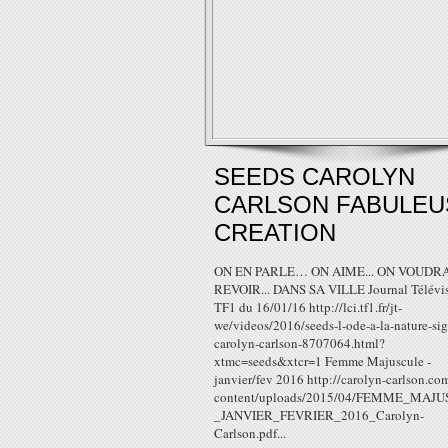
SEEDS CAROLYN
CARLSON FABULEU
CREATION
ON EN PARLE… ON AIME... ON VOUDRA
REVOIR... DANS SA VILLE Journal Télévis
TF1 du 16/01/16 http://lci.tf1.fr/jt-
we/videos/2016/seeds-l-ode-a-la-nature-si
carolyn-carlson-8707064.html?
xtmc=seeds&xtcr=1 Femme Majuscule -
janvier/fev 2016 http://carolyn-carlson.co
content/uploads/2015/04/FEMME_MAJ
_JANVIER_FEVRIER_2016_Carolyn-
Carlson.pdf...