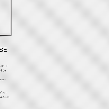
SE
IT LE
é de
gnee-
m/wp-
USCULE