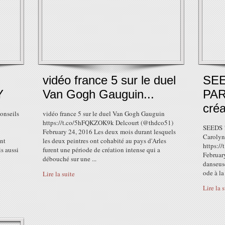
vidéo france 5 sur le duel
SEE
Y
Van Gogh Gauguin...
PAR
créa
onseils
vidéo france 5 sur le duel Van Gogh Gauguin
https://t.co/5hFQKZOK9k Delcourt (@thdco51)
SEEDS !
February 24, 2016 Les deux mois durant lesquels
Carolyn
nt
les deux peintres ont cohabité au pays d'Arles
https:/
s aussi
furent une période de création intense qui a
February
débouché sur une ...
danseus
ode à la 
Lire la suite
Lire la 