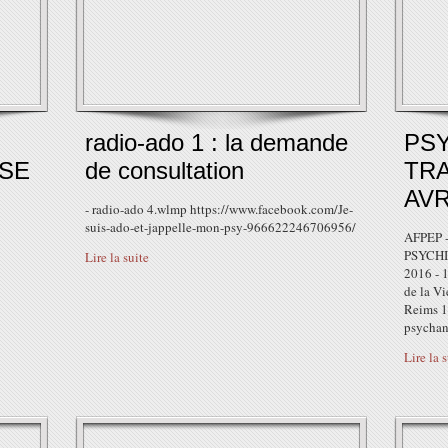
radio-ado 1 : la demande
PSY
ISE
de consultation
TRA
AVR
- radio-ado 4.wlmp https://www.facebook.com/Je-
suis-ado-et-jappelle-mon-psy-966622246706956/
AFPEP 
PSYCHI
Lire la suite
2016 - 1
de la Vi
Reims 1
psychan
Lire la 