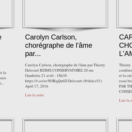
e
Carolyn Carlson,
CA
chorégraphe de l'âme
CH
par...
L'A
Carolyn Carlson, chorégraphe de l'âme par Thierry
Thierry 
Delcourt REIMS CONSERVATOIRE 20 rue
conféren
e la
Gambetta 21 avril - 18h30
et la cr
suis
https://t.co/uvNORqQu6D Delcourt (@thdco51)
essai b
...
April 17, 2016
PAR T
CONSER
Lire la suite
Lire la 