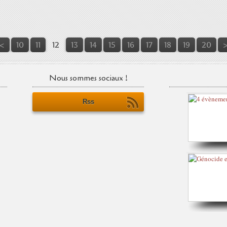
<
10
11
12
13
14
15
16
17
18
19
20
Nous sommes sociaux !
Rss