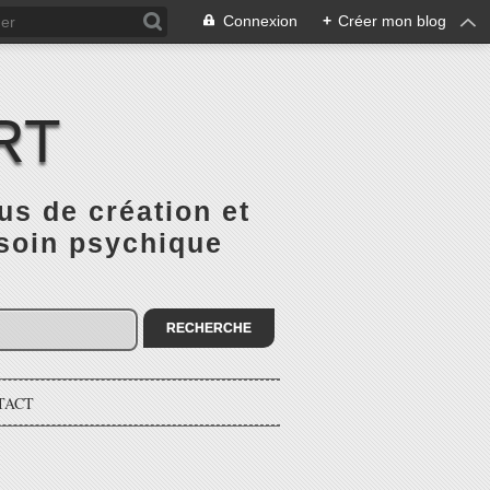
Connexion
+
Créer mon blog
RT
 de création et
 soin psychique
TACT