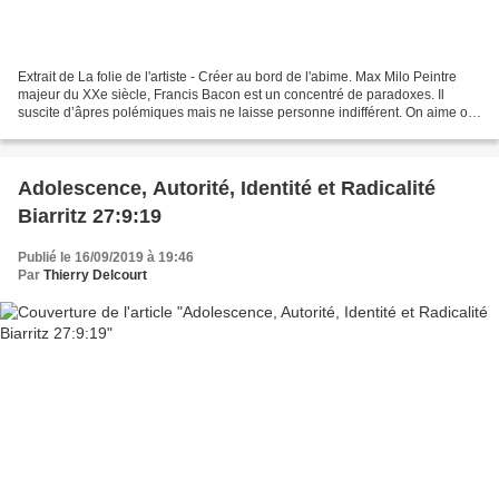
Extrait de La folie de l'artiste - Créer au bord de l'abime. Max Milo Peintre
majeur du XXe siècle, Francis Bacon est un concentré de paradoxes. Il
suscite d’âpres polémiques mais ne laisse personne indifférent. On aime ou
on déteste son œuvre mais toujours...
Adolescence, Autorité, Identité et Radicalité
Biarritz 27:9:19
Publié le 16/09/2019 à 19:46
Par
Thierry Delcourt