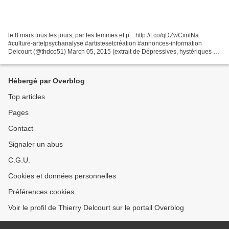
le 8 mars tous les jours, par les femmes et p... http://t.co/qDZwCxntNa
#culture-artetpsychanalyse #artistesetcréation #annonces-information
Delcourt (@thdco51) March 05, 2015 (extrait de Dépressives, hystériques ou
bipolaires? éd. bayard) Une relation...
Hébergé par Overblog
Top articles
Pages
Contact
Signaler un abus
C.G.U.
Cookies et données personnelles
Préférences cookies
Voir le profil de Thierry Delcourt sur le portail Overblog