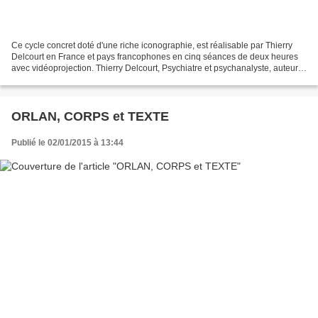
Ce cycle concret doté d'une riche iconographie, est réalisable par Thierry
Delcourt en France et pays francophones en cinq séances de deux heures
avec vidéoprojection. Thierry Delcourt, Psychiatre et psychanalyste, auteur
de ‘Au risque de l’art’ Éditions...
ORLAN, CORPS et TEXTE
Publié le 02/01/2015 à 13:44