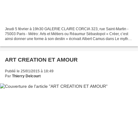
Jeudi 5 février à 19h30 GALERIE CLAIRE CORCIA 323, rue Saint-Martin -
75003 Paris - Métro: Arts et Métiers ou Réaumur Sébastopol « Créer, c’est
ainsi donner une forme à son destin » écrivait Albert Camus dans Le mythe
de Sisyphe Sylvia Katuszewski accepte...
ART CREATION ET AMOUR
Publié le 25/01/2015 à 18:49
Par
Thierry Delcourt