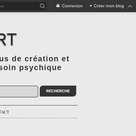
Connexion
+
Créer mon blog
RT
 de création et
 soin psychique
TACT