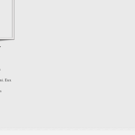
T
s
ini. Eux
s