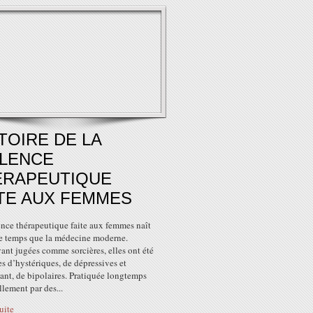
TOIRE DE LA
OLENCE
ERAPEUTIQUE
TE AUX FEMMES
ence thérapeutique faite aux femmes naît
 temps que la médecine moderne.
nt jugées comme sorcières, elles ont été
es d’hystériques, de dépressives et
ant, de bipolaires. Pratiquée longtemps
llement par des...
suite