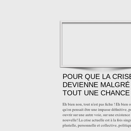
POUR QUE LA CRIS
DEVIENNE MALGRÉ
TOUT UNE CHANCE
Eh bien non, tout n'est pas fichu ! Eh bien o
qu'on pensait être une impasse définitive, p
ouvrir sur une autre voie, sur une existence
nouvelle! La crise actuelle est à la fois sing
plurielle, personnelle et collective, politique