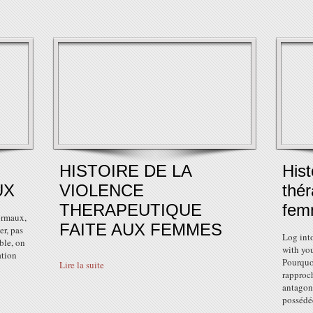
HISTOIRE DE LA
Hist
UX
VIOLENCE
thér
THERAPEUTIQUE
fem
ormaux,
FAITE AUX FEMMES
er, pas
Log int
ble, on
with you
ation
Pourquo
Lire la suite
rapproch
antagoni
possédée