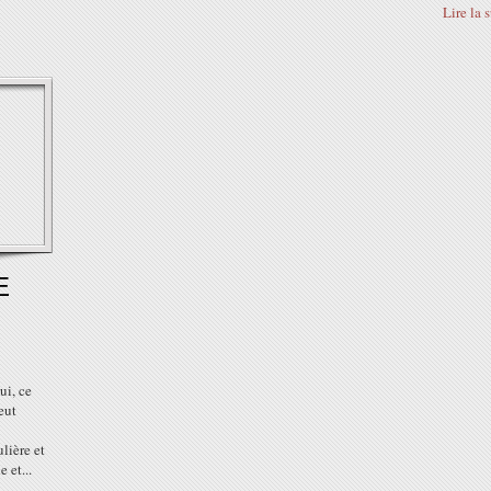
Lire la 
E
ui, ce
eut
ulière et
 et...