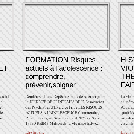
FORMATION Risques
HIS
ET
actuels à l'adolescence :
VI
comprendre,
TH
prévenir,soigner
FAI
ocial
Dernières places. Dépêchez vous de réserver pour
La viol
Le
la JOURNÉE DE PRINTEMPS DE L’ Association
en même
et
des Psychiatres d’Exercice Privé LES RISQUES
Auparava
de
ACTUELS À L’ADOLESCENCE Comprendre,
qualifié
du
Prévenir, Soigner Samedi 2 avril 2022 de 9h à
mainten
17h30 REIMS Maison de la Vie associative...
essentie
Lire la suite
Lire la 