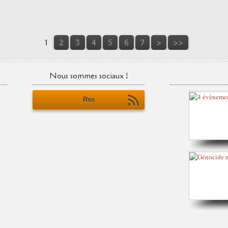
1
2
3
4
5
6
7
>
>>
Nous sommes sociaux !
Rss