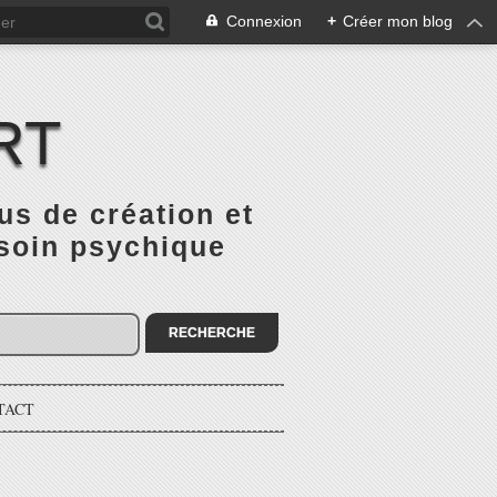
Connexion
+
Créer mon blog
RT
 de création et
 soin psychique
TACT