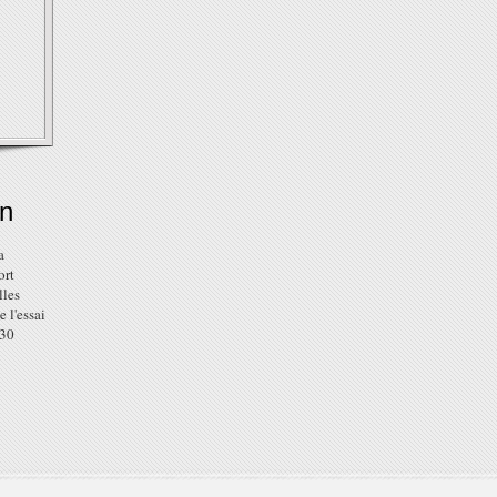
on
a
ort
lles
 l'essai
30