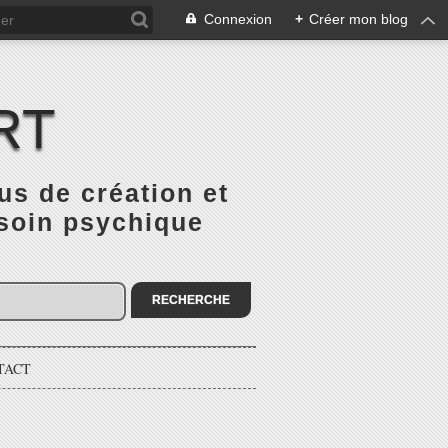
Connexion
+
Créer mon blog
RT
 de création et
 soin psychique
TACT