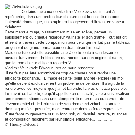
..............Certains tableaux de Vladimir Velickovic se limitent à
représenter, dans une profondeur obscure dont la densité renforce
l’intensité dramatique, un simple trait rougeoyant diffusant en vapeur
éclairante.
Cette marque rouge, puissamment mise en scène, permet un
saisissement où chaque regardeur va installer son drame. Tout est dit
et senti à travers cette composition pour celui qui ne fuit pas le tableau,
en général de grand format pour en dramatiser l’impact.
Mais une fuite est-elle possible face à cette fente incandescente,
ouvrant furtivement la blessure du monde, sur son origine et sa fin,
que le fond obscur oblige à regarder ?
Vladimir Velickovic l’évoque lors de notre rencontre :
‘Il ne faut pas être encombré de trop de choses pour rendre une
efficacité poignante… L’image est à tel point ancrée (encrée) en moi
qu’elle devient exclusivement un problème de peinture. Il s’agit de la
rendre avec les moyens que j’ai, et la rendre la plus efficace possible.’
Le travail de l’artiste, ce qu’il appelle son efficacité, vise à universaliser
ses représentations dans une atemporalité et un refus du narratif, de
l’évènementiel et de l’intrusion de son drame individuel. La source
dramatique n’est pas niée, mais contenue dans la force expressive
d’une fente rougeoyante sur un fond noir, où densité, texture, nuances
et composition fascinent par leur simple efficacité.................
©
Thierry Delcourt