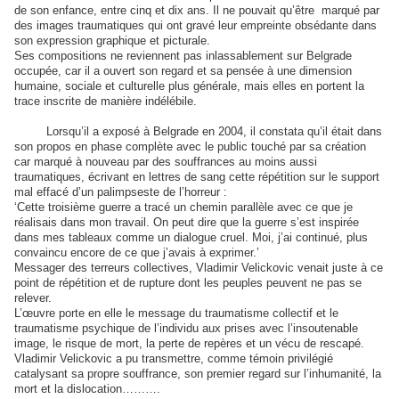
de son enfance, entre cinq et dix ans. Il ne pouvait qu’être marqué par
des images traumatiques qui ont gravé leur empreinte obsédante dans
son expression graphique et picturale.
Ses compositions ne reviennent pas inlassablement sur Belgrade
occupée, car il a ouvert son regard et sa pensée à une dimension
humaine, sociale et culturelle plus générale, mais elles en portent la
trace inscrite de manière indélébile.
Lorsqu’il a exposé à Belgrade en 2004, il constata qu’il était dans
son propos en phase complète avec le public touché par sa création
car marqué à nouveau par des souffrances au moins aussi
traumatiques, écrivant en lettres de sang cette répétition sur le support
mal effacé d’un palimpseste de l’horreur :
‘Cette troisième guerre a tracé un chemin parallèle avec ce que je
réalisais dans mon travail. On peut dire que la guerre s’est inspirée
dans mes tableaux comme un dialogue cruel. Moi, j’ai continué, plus
convaincu encore de ce que j’avais à exprimer.’
Messager des terreurs collectives, Vladimir Velickovic venait juste à ce
point de répétition et de rupture dont les peuples peuvent ne pas se
relever.
L’œuvre porte en elle le message du traumatisme collectif et le
traumatisme psychique de l’individu aux prises avec l’insoutenable
image, le risque de mort, la perte de repères et un vécu de rescapé.
Vladimir Velickovic a pu transmettre, comme témoin privilégié
catalysant sa propre souffrance, son premier regard sur l’inhumanité, la
mort et la dislocation……….