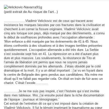
(petit extrait de Au risque de l'art...)
......................Vladimir Velickovic est de ceux qui tracent avec
insistance les marques laissées par ces fractures dans la civilisation et
cherchent à en cerner la fissure originaire. Vladimir Velickovic avait
cinq ans lorsque son pays, déjà marqué par des déchirements, a connu
le début de souffrances profondes avec l’occupation allemande :
‘Mon enfance a été marquée par les évènements de 41 à 45. Nous
étions confrontés à des situations et à des images terribles présentes
quotidiennement. L’occupation allemande a été très dure. La Serbie
s’est soulevée sept fois en 41. La répression en a été d’autant plus
dure et plus massive. Les soulèvements, la résistance de Tito et
l’armée de libération ont permis que nous ne soyons jamais
complètement dominés par les allemands. J’étais obsédé par le coté
dramatique et la mort. Il y a un détail important : j’ai vu en fuyant dans
le centre de Belgrade des gens pendus aux candélabres. Ma mère me
disait qu’il ne fallait pas regarder cela. On était en train de fuir avec un
chariot. C’était l’exode…………
...............Je ne me suis pas inspiré, c’est l’histoire qui s’est invitée
dans mes tableaux. Moi, j’ai ensuite puisé dans la riche documentation
de l’époque : journaux et témoignages.’
Cet extrait de l’entretien dit ce qui s’est imposé dans la création de
Vladimir Velickovic. Il fut le témoin imprimant le traumatisme au cœur