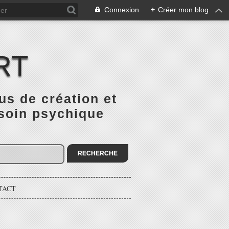
Connexion
+
Créer mon blog
RT
 de création et
 soin psychique
TACT