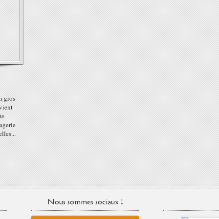
n gros
vient
te
vagerie
lles...
Nous sommes sociaux !