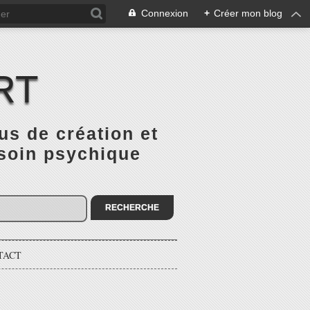
Connexion
+
Créer mon blog
RT
 de création et
 soin psychique
TACT