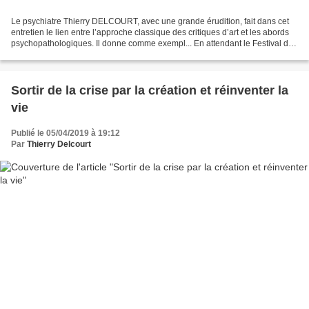
Le psychiatre Thierry DELCOURT, avec une grande érudition, fait dans cet
entretien le lien entre lʼapproche classique des critiques dʼart et les abords
psychopathologiques. Il donne comme exempl... En attendant le Festival de
Lorquin, Alain Bouvarel m'a...
Sortir de la crise par la création et réinventer la
vie
Publié le 05/04/2019 à 19:12
Par
Thierry Delcourt