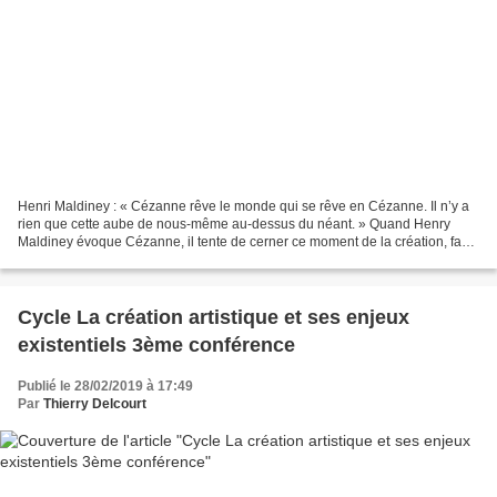
Henri Maldiney : « Cézanne rêve le monde qui se rêve en Cézanne. Il n’y a
rien que cette aube de nous-même au-dessus du néant. » Quand Henry
Maldiney évoque Cézanne, il tente de cerner ce moment de la création, face
à la Montagne Sainte-Victoire. Avec...
Cycle La création artistique et ses enjeux
existentiels 3ème conférence
Publié le 28/02/2019 à 17:49
Par
Thierry Delcourt