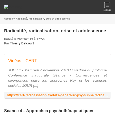
MENU
Accueil
» Radicalité, radicalisation, crise et adolescence
Radicalité, radicalisation, crise et adolescence
Publié le 26/03/2019 à 17:56
Par
Thierry Delcourt
Vidéos - CERT
JOUR 1 - Mercredi 7 novembre 2018 Ouverture du prologue
Conférence inaugurale Séance - Convergences et
divergences entre les approches Psy et les sciences
sociales JOUR [...]
https://cert-radicalisation.fr/etats-generaux-psy-sur-la-radicalisation/videos/
Séance 4 – Approches psychothérapeutiques