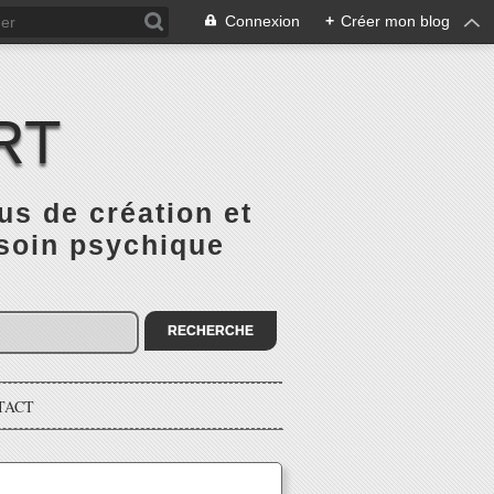
Connexion
+
Créer mon blog
RT
 de création et
 soin psychique
TACT