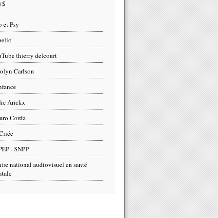
ns
 et Psy
elio
Tube thierry delcourt
olyn Carlson
nfance
ie Arickx
uro Corda
Criée
PEP - SNPP
tre national audiovisuel en santé
tale