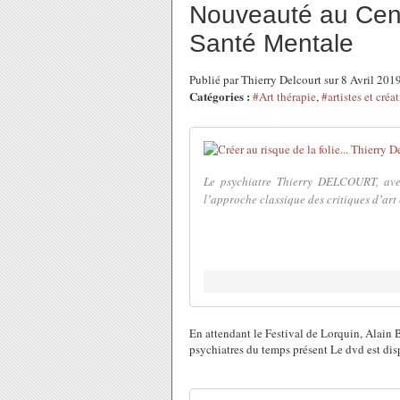
Nouveauté au Cent
Santé Mentale
Publié par Thierry Delcourt sur 8 Avril 20
Catégories :
#Art thérapie
,
#artistes et créa
Le psychiatre Thierry DELCOURT, avec 
lʼapproche classique des critiques dʼart
En attendant le Festival de Lorquin, Alain B
psychiatres du temps présent Le dvd est disp