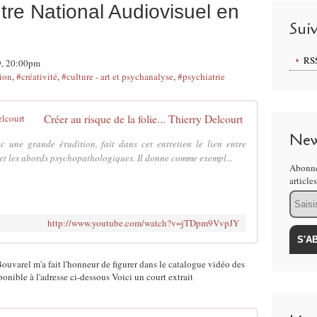
re National Audiovisuel en
Sui
RS
19, 20:00pm
tion
,
#créativité
,
#culture - art et psychanalyse
,
#psychiatrie
Créer au risque de la folie... Thierry Delcourt
New
une grande érudition, fait dans cet entretien le lien entre
 et les abords psychopathologiques. Il donne comme exempl...
Abonne
article
Email
http://www.youtube.com/watch?v=jTDpm9VvpJY
ouvarel m'a fait l'honneur de figurer dans le catalogue vidéo des
onible à l'adresse ci-dessous Voici un court extrait