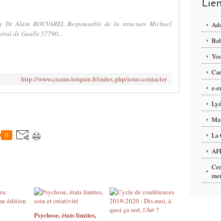
Lie
ique Dr Alain BOUVAREL Responsable de la structure Michael
Ado
éral de Gaulle 57790...
Bab
You
Car
http://www.cnasm-lorquin.fr/index.php/nous-contacter
e-e
Lyd
Ma
La 
0
AF
Cen
men
Psychose, états limites,