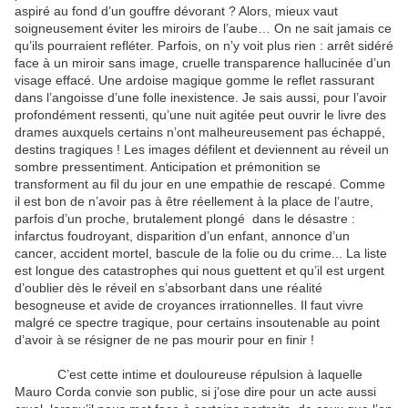
aspiré au fond d’un gouffre dévorant ? Alors, mieux vaut
soigneusement éviter les miroirs de l’aube… On ne sait jamais ce
qu’ils pourraient refléter. Parfois, on n’y voit plus rien : arrêt sidéré
face à un miroir sans image, cruelle transparence hallucinée d’un
visage effacé. Une ardoise magique gomme le reflet rassurant
dans l’angoisse d’une folle inexistence. Je sais aussi, pour l’avoir
profondément ressenti, qu’une nuit agitée peut ouvrir le livre des
drames auxquels certains n’ont malheureusement pas échappé,
destins tragiques ! Les images défilent et deviennent au réveil un
sombre pressentiment. Anticipation et prémonition se
transforment au fil du jour en une empathie de rescapé. Comme
il est bon de n’avoir pas à être réellement à la place de l’autre,
parfois d’un proche, brutalement plongé dans le désastre :
infarctus foudroyant, disparition d’un enfant, annonce d’un
cancer, accident mortel, bascule de la folie ou du crime... La liste
est longue des catastrophes qui nous guettent et qu’il est urgent
d’oublier dès le réveil en s’absorbant dans une réalité
besogneuse et avide de croyances irrationnelles. Il faut vivre
malgré ce spectre tragique, pour certains insoutenable au point
d’avoir à se résigner de ne pas mourir pour en finir !
C’est cette intime et douloureuse répulsion à laquelle
Mauro Corda convie son public, si j’ose dire pour un acte aussi