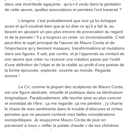
dans une incertitude agaçante : qu’a-t-il voulu dans la gestation
de cette œuvre, quelles associations et pensées l’ont traversé ?
L’énigme, c’est probablement que tout ça lui échappe
aussi et qu’il voudrait bien que je lui dise ce qu’il a fait là, au
besoin en ajoutant un peu plus encore de provocation du regard
et de la pensée ! Il y a toujours un reste, un inconnaissable. C’est
peut-être le sujet principal de l’œuvre de Mauro Corda et de
l’importance qu’y tiennent masques, transformations et mutations
dans ses figures. Il sait, par contre, et je l’apprends au contact de
son œuvre que créer ou recevoir une création passe par l’oubli
d’une définition de l’objet et de la réalité au profit d’une poésie de
la forme éprouvée, explorée, ouverte au monde. Regarde
encore !
Le Cri
, comme la plupart des sculptures de Mauro Corda,
est une figure abstraite, virtuelle et poétique dans sa déclinaison
énigmatique. Paradoxalement, elle touche ainsi au plus concret
et immédiat de l’être : ça me regarde, ça me pénètre ; j’y charrie
le chaos de mes sentiments dans le trouble d’obscures et riches
pensées que ne peuvent contenir mes belles considérations
sociopolitiques. Je soupçonne Mauro Corda de jouir en
parvenant à nous « refiler la patate chaude » de ses chimères