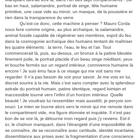
bas en haut, salamandre, portrait de singe, tête humaine
primitive, une case vide au miroir, un masque, de la poussière et
rien dans la transparence du verre.
Qu’est-ce donc, cette machine à penser ? Mauro Corda
nous livre comme origine, au plus archaïque, la salamandre,
animal fossile capable de régénérer ses membres, esprit du feu
dans la cosmogonie archaïque des humains tentant de maîtriser
les quatre éléments : la terre, l’eau, le feu et l’air. Tout
commencerait là, puis, au-dessus, un bronze à la patine bleutée
finement polie, le portrait placide d’un beau singe méditant, yeux
et bouche fermés sur un regard intérieur, connivence humaine là
encore ! Je suis ému face à ce visage qui me voit sans me
regarder. Il n’a pas besoin de voir pour savoir. Je me vois en lui,
discret sourire à la vie. Mais c’est sans compter avec la splendeur
astrale du portrait humain, patine identique, regard lointain et
inaccessible tourné vers l’infini d’un horizon intérieur. Quelle
beauté ! Je voudrais lui ressembler mais aussitôt, je perçois son
souci. Le mien se tourne alors vers le miroir qui me renvoie dans
le compartiment vide, ma figure étonnée et inquiète. Il n’est pas
bon de se voir là, je détourne mon regard puis j’y reviens. Est-il
ici, le chaînon manquant, dans l’étrangeté d’une impossibilité de
se connaître, de se reconnaître avec certitude, identité incertaine,
dissemblance aux prises avec la fragmentation d’une conscience