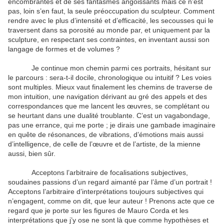
encombrantes et de ses fantasmes angoissants mais ce n’est
pas, loin s’en faut, la seule préoccupation du sculpteur. Comment
rendre avec le plus d’intensité et d’efficacité, les secousses qui le
traversent dans sa porosité au monde par, et uniquement par la
sculpture, en respectant ses contraintes, en inventant aussi son
langage de formes et de volumes ?
Je continue mon chemin parmi ces portraits, hésitant sur
le parcours : sera-t-il docile, chronologique ou intuitif ? Les voies
sont multiples. Mieux vaut finalement les chemins de traverse de
mon intuition, une navigation dérivant au gré des appels et des
correspondances que me lancent les œuvres, se complétant ou
se heurtant dans une dualité troublante. C’est un vagabondage,
pas une errance, qui me porte ; je dirais une gambade imaginaire
en quête de résonances, de vibrations, d’émotions mais aussi
d’intelligence, de celle de l’œuvre et de l’artiste, de la mienne
aussi, bien sûr.
Acceptons l’arbitraire de focalisations subjectives,
soudaines passions d’un regard aimanté par l’âme d’un portrait !
Acceptons l’arbitraire d’interprétations toujours subjectives qui
n’engagent, comme on dit, que leur auteur ! Prenons acte que ce
regard que je porte sur les figures de Mauro Corda et les
interprétations que j’y ose ne sont là que comme hypothèses et