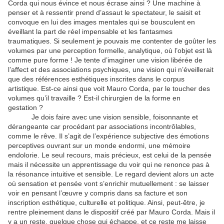
Corda qui nous évince et nous écrase ainsi ? Une machine à
penser et à ressentir prend d’assaut le spectateur, le saisit et
convoque en lui des images mentales qui se bousculent en
éveillant la part de réel impensable et les fantasmes
traumatiques. Si seulement je pouvais me contenter de goûter les
volumes par une perception formelle, analytique, où l’objet est là
comme pure forme ! Je tente d’imaginer une vision libérée de
l’affect et des associations psychiques, une vision qui n’éveillerait
que des références esthétiques inscrites dans le corpus
artistique. Est-ce ainsi que voit Mauro Corda, par le toucher des
volumes qu’il travaille ? Est-il chirurgien de la forme en
gestation ?
Je dois faire avec une vision sensible, foisonnante et
dérangeante car procédant par associations incontrôlables,
comme le rêve. Il s’agit de l’expérience subjective des émotions
perceptives ouvrant sur un monde endormi, une mémoire
endolorie. Le seul recours, mais précieux, est celui de la pensée
mais il nécessite un apprentissage du voir qui ne renonce pas à
la résonance intuitive et sensible. Le regard devient alors un acte
où sensation et pensée vont s’enrichir mutuellement : se laisser
voir en pensant l’œuvre y compris dans sa facture et son
inscription esthétique, culturelle et politique. Ainsi, peut-être, je
rentre pleinement dans le dispositif créé par Mauro Corda. Mais il
y a un reste, quelque chose qui échappe, et ce reste me laisse