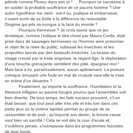
pétrole comme Picsou dans son or ! … Pourquoi ce sarcasme à
en oublier la probable souffrance de ce pauvre homme ? Une
autre hypothèse me vient : est-il nu, pudique et embarrassé,
n’osant sortir de sa boîte à la différence du redoutable
Diogène qui jeta sa morgue à la face du monde ?
Pourquoi
Kermesse
? Je crois savoir que ce jeu
drolatique, comme l’indique le titre choisi par Mauro Corda, était
prisé dans de sauvages kermesses où l’homme ainsi prisonnier
et objet de la risée du public, subissait les invectives et les
projectiles lancés par des badauds éméchés. La torsion du
visage creusé par la triste angoisse, le regard figé, la déploration
d’une bouche grimaçante semblent dire
pitié, épargnez-moi
!
Mais face à lui, paradoxalement, aucun apitoiement. La posture
comique amusant une foule en mal de cruauté vaut-elle la mise
en scène d’un désastre ?
Finalement, qu’importe la souffrance, l’humiliation et la
blessure infligées au pauvre bougre pourvu que l’assemblée soit
bien divertie. De tous temps, les faits sociaux prouvent, s’il en
était besoin, que tout peut aller très vite et très loin dans ces
petits jeux où la victime lapidée permet au groupe de se
rassembler et de jouir ; qu’importe son destin, la bonne cause
vaut bien un sacrifié ! Cela se voit dès la cour d’école et,
n’oublions jamais, s’outrepasse dans les programmes fascistes
de tous bords.