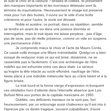
ils subi le choc et la cassure ? Brisées et collées, ils présentent
des manques importants et les morceaux délaissés sont là,
témoins du traumatisme. Heureusement le visage est préservé
mais pour l’un des bustes, il ouvre sur le vide d’une boîte
crânienne et pour l’autre, le socle est dévasté.
Noble et austère, ce portrait, dans sa répétition, semble
se tendre en avant de soi dans une posture étonnée et
interrogative, mais le trait épais me laisse perplexe : pas d’âge,
pas de sexe, pas de réelle présence, comme un vide en suspens,
une permanence d’être.
Je comprends mieux le choix et l’acte de Mauro Corda.
Ce cassé-collé évoque une fêlure irrémédiable. Quelqu’un a bien
essayé de restaurer mais ce qui est brisé, disséminé, ne se
rassemble pas si facilement. C’est une archéologie de l’être
indéfini qui est exhumée entre ces deux états. Le sérieux
qu’inspire la tête intacte au socle effondré, naufrage de l’être,
laisse place à une indicible mélancolie face au crâne béant et à la
figure brisée.
Le trait lourd et la forme vierge d’expression m’évoquent
ces
olvidados
hors d’attente dans l’éternelle absence que Luis
Buñuel filma aux portes de la capitale mexicaine en 1950.
Oubliés, ces déficients mentaux ne le sont pas, fort
heureusement, par un entourage aussi chaleureux qu’il est mis à
l’épreuve par ce destin tragique, souvent culpabilisant, d’avoir