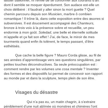
laisser bâillonner, ni l’envie de se conformer aux courants d’art
dont il semble se moquer éperdument. Son audace est-elle un
choix délibéré : il faudrait y aller sinon la mort guette ? Quel
chemin parcouru depuis son
Musicien
, marbre ô combien
romantique ! Il trône là, dans cette exposition entre des œuvres si
subversives. Il est doucement accompagné des
Chanteurs,
bronze à trois voix à la présence sobre et recueillie, un peu
endormie à mon goût.
Soledad
, une belle et éternelle solitude
m’appelle et ça fait son effet ! J’ai, de face, le miroir de mes
tourments quand enfin ils tolèrent, le temps passant, d’être
esthétisés.
Que cache la belle figure ? Mauro Corda glisse, au fil de
ses années d’apprentissage vers ses questions singulières, par
petites touches déconstructives. Sa seule préoccupation est :
comment rendre par les volumes une
cosa mentale
? Inventer
des formes et des dispositifs lui permet de concevoir son rapport
au monde par et dans la sculpture, temps plein de son être.
Visages du désastre
Qui n’a pas eu, un matin chagrin, à s’extraire
péniblement d’une nuit abîmée où monstres et chimères l’ont