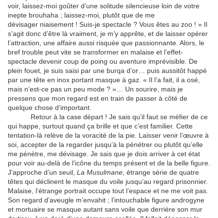
voir, laissez-moi goûter d’une solitude silencieuse loin de votre
inepte brouhaha ; laissez-moi, plutôt que de me
dévisager niaisement ! Suis-je spectacle ? Vous êtes au zoo ! » Il
s’agit donc d’être là vraiment, je m’y apprête, et de laisser opérer
l’attraction, une affaire aussi risquée que passionnante. Alors, le
bref trouble peut vite se transformer en malaise et l’effet-
spectacle devenir coup de poing ou aventure imprévisible. De
plein fouet, je suis saisi par une burqa d’or… puis aussitôt happé
par une tête en inox portant masque à gaz. « Il l’a fait, il a osé,
mais n’est-ce pas un peu mode ? »… Un sourire, mais je
pressens que mon regard est en train de passer à côté de
quelque chose d’important.
Retour à la case départ ! Je sais qu’il faut se méfier de ce
qui happe, surtout quand ça brille et que c’est familier. Cette
tentation-là relève de la voracité de la pie. Laisser venir l’œuvre à
soi, accepter de la regarder jusqu’à la pénétrer ou plutôt qu’elle
me pénètre, me dévisage. Je sais que je dois arriver à cet état
pour voir au-delà de l’icône du temps présent et de la belle figure.
J’approche d’un seuil,
La Musulmane
, étrange série de quatre
têtes qui déclinent le masque du voile jusqu’au regard prisonnier.
Malaise, l’étrange portrait occupe tout l’espace et ne me voit pas.
Son regard d’aveugle m’envahit ; l’intouchable figure androgyne
et mortuaire se masque autant sans voile que derrière son mur