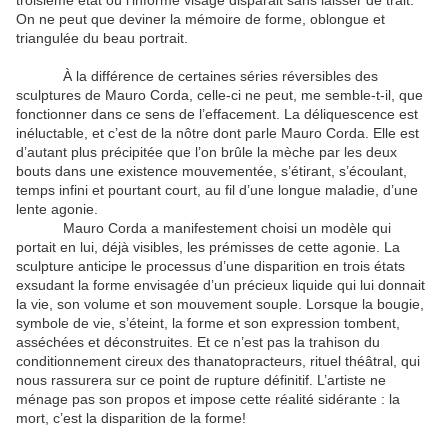
troisième état où l’informe visage disparait sans laisser de trait.
On ne peut que deviner la mémoire de forme, oblongue et
triangulée du beau portrait.
À la différence de certaines séries réversibles des
sculptures de Mauro Corda, celle-ci ne peut, me semble-t-il, que
fonctionner dans ce sens de l’effacement. La déliquescence est
inéluctable, et c’est de la nôtre dont parle Mauro Corda. Elle est
d’autant plus précipitée que l’on brûle la mèche par les deux
bouts dans une existence mouvementée, s’étirant, s’écoulant,
temps infini et pourtant court, au fil d’une longue maladie, d’une
lente agonie.
Mauro Corda a manifestement choisi un modèle qui
portait en lui, déjà visibles, les prémisses de cette agonie. La
sculpture anticipe le processus d’une disparition en trois états
exsudant la forme envisagée d’un précieux liquide qui lui donnait
la vie, son volume et son mouvement souple. Lorsque la bougie,
symbole de vie, s’éteint, la forme et son expression tombent,
asséchées et déconstruites. Et ce n’est pas la trahison du
conditionnement cireux des thanatopracteurs, rituel théâtral, qui
nous rassurera sur ce point de rupture définitif. L’artiste ne
ménage pas son propos et impose cette réalité sidérante : la
mort, c’est la disparition de la forme!