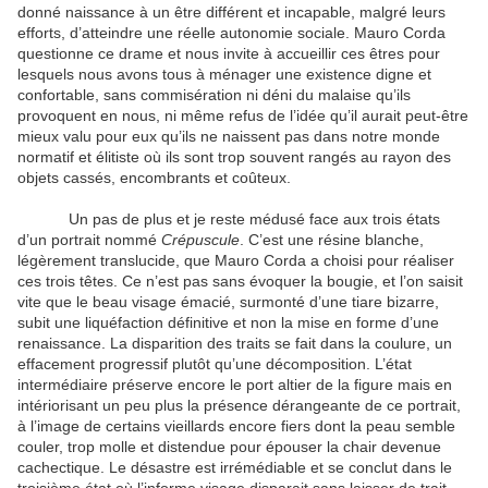
donné naissance à un être différent et incapable, malgré leurs
efforts, d’atteindre une réelle autonomie sociale. Mauro Corda
questionne ce drame et nous invite à accueillir ces êtres pour
lesquels nous avons tous à ménager une existence digne et
confortable, sans commisération ni déni du malaise qu’ils
provoquent en nous, ni même refus de l’idée qu’il aurait peut-être
mieux valu pour eux qu’ils ne naissent pas dans notre monde
normatif et élitiste où ils sont trop souvent rangés au rayon des
objets cassés, encombrants et coûteux.
Un pas de plus et je reste médusé face aux trois états
d’un portrait nommé
Crépuscule
. C’est une résine blanche,
légèrement translucide, que Mauro Corda a choisi pour réaliser
ces trois têtes. Ce n’est pas sans évoquer la bougie, et l’on saisit
vite que le beau visage émacié, surmonté d’une tiare bizarre,
subit une liquéfaction définitive et non la mise en forme d’une
renaissance. La disparition des traits se fait dans la coulure, un
effacement progressif plutôt qu’une décomposition. L’état
intermédiaire préserve encore le port altier de la figure mais en
intériorisant un peu plus la présence dérangeante de ce portrait,
à l’image de certains vieillards encore fiers dont la peau semble
couler, trop molle et distendue pour épouser la chair devenue
cachectique. Le désastre est irrémédiable et se conclut dans le