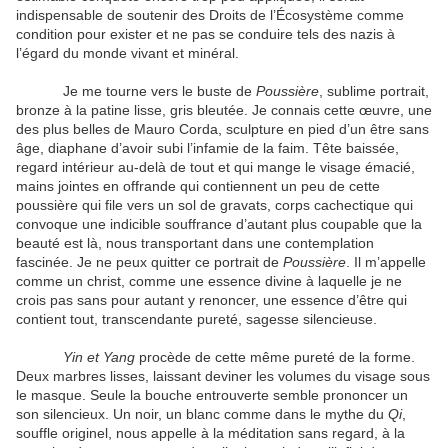
indispensable de soutenir des Droits de l’Écosystème comme
condition pour exister et ne pas se conduire tels des nazis à
l’égard du monde vivant et minéral.
Je me tourne vers le buste de
Poussière
, sublime portrait,
bronze à la patine lisse, gris bleutée. Je connais cette œuvre, une
des plus belles de Mauro Corda, sculpture en pied d’un être sans
âge, diaphane d’avoir subi l’infamie de la faim. Tête baissée,
regard intérieur au-delà de tout et qui mange le visage émacié,
mains jointes en offrande qui contiennent un peu de cette
poussière qui file vers un sol de gravats, corps cachectique qui
convoque une indicible souffrance d’autant plus coupable que la
beauté est là, nous transportant dans une contemplation
fascinée. Je ne peux quitter ce portrait de
Poussière
. Il m’appelle
comme un christ, comme une essence divine à laquelle je ne
crois pas sans pour autant y renoncer, une essence d’être qui
contient tout, transcendante pureté, sagesse silencieuse.
Yin et Yang
procède de cette même pureté de la forme.
Deux marbres lisses, laissant deviner les volumes du visage sous
le masque. Seule la bouche entrouverte semble prononcer un
son silencieux. Un noir, un blanc comme dans le mythe du
Qi
,
souffle originel, nous appelle à la méditation sans regard, à la