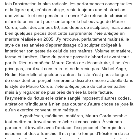
fois l’abstraction la plus radicale, les performances conceptuelles
et la figure qui, création oblige, reste toujours une abstraction,
une virtualité et une pensée à l’œuvre ? Je refuse de choisir et
m’arrête un instant pour contempler le bel ouvrage de Mauro
Corda, celui des années 80, ses débuts de sculpteur, mais aussi
bien quelques pièces dont cette surprenante
Tête antique
en
marbre réalisée en 2005. J’y retrouve, parfaitement maîtrisé, le
style de ses années d’apprentissage où sculpter obligeait à
imprégner son geste de celui de ses maîtres. Volume et matière,
forme et lumière, l’âme du portrait passait d’abord et avant tout
par là. Rien n’empêche Mauro Corda de déconstruire, il ne s’en
prive pas, car il sait construire et ne le renie pas. Michel-Ange,
Rodin, Bourdelle et quelques autres, la liste n’est pas si longue
de ceux dont on perçoit l’empreinte discrète encore actuelle dans
le style de Mauro Corda.
Tête antique
joue de cette empathie
mais à y regarder de plus près derrière la belle facture,
l’asymétrie du rictus et le crâne sanglé imposent d’autres codes,
altération m’indiquant à n’en pas douter qu’autre chose se joue là
qu’un exercice convenu et mimétique.
Hypothèses, médiums, matières, Mauro Corda semble
tout mettre au travail sans relâche ni concession. À voir son
parcours, il travaille avec l’audace, l’exigence et l’énergie des
insoumis et des affranchis. Il n’a pas le temps d’hésiter ni de se