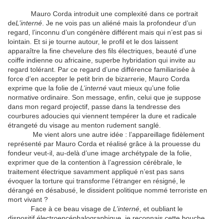
Mauro Corda introduit une complexité dans ce portrait
de
L’interné
. Je ne vois pas un aliéné mais la profondeur d’un
regard, l’inconnu d’un congénère différent mais qui n’est pas si
lointain. Et si je tourne autour, le profil et le dos laissent
apparaître la fine chevelure des fils électriques, beauté d’une
coiffe indienne ou africaine, superbe hybridation qui invite au
regard tolérant. Par ce regard d’une différence familiarisée à
force d’en accepter le petit brin de bizarrerie, Mauro Corda
exprime que la folie de
L’interné
vaut mieux qu’une folie
normative ordinaire. Son message, enfin, celui que je suppose
dans mon regard projectif, passe dans la tendresse des
courbures adoucies qui viennent tempérer la dure et radicale
étrangeté du visage au menton rudement sanglé.
Me vient alors une autre idée : l’appareillage fidèlement
représenté par Mauro Corda et réalisé grâce à la prouesse du
fondeur veut-il, au-delà d’une image archétypale de la folie,
exprimer que de la contention à l’agression cérébrale, le
traitement électrique savamment appliqué n’est pas sans
évoquer la torture qui transforme l’étranger en résigné, le
dérangé en désabusé, le dissident politique nommé terroriste en
mort vivant ?
Face à ce beau visage de
L’interné
, et oubliant le
dispositif électroencéphalographique, je reconnais cette bouche