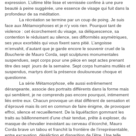
expression. L’ultime tête lisse et vernissée confine à une pure
beauté à peine suggérée, une essence de visage qui fuit dans la
profondeur de sa méditation.
La récréation se termine par un coup de poing. Je suis
face aux
Métamorphoses
et je n’y vois rien. Pourquoi tant de
violence : cet écorchement du visage, sa déliquescence, sa
contention le réduisant au silence, ses difformités asymétriques,
ses yeux exorbités qui vous fixent sans pitié. L’angoisse
m’envahit, d’autant que je garde encore le souvenir cruel de la
Boucherie
de Mauro Corda, sept sculptures monumentales
suspendues, sept corps pour une pièce en sept actes prenant
titre des sept
jours de la semaine. Sept corps humains mutilés et
suspendus, martyrs dont la présence douloureuse choque et
questionne.
La série
Métamorphose
, elle aussi extrêmement
dérangeante, associe des portraits différents dans la forme mais
qui semblent, je ne comprends pas encore pourquoi, intimement
liés entre eux. Chacun provoque un état différent de sensation et
d’éprouvé mais ils ont en commun de faire énigme, de provoquer
effroi, silence et recueillement. De la liquéfaction gommant les
traits au bâillonnement d’une chair tendue, prête à exploser, du
masque de chevalier inexistant au cerveau d’écorché, Mauro
Corda brave un tabou et franchit la frontière de l’irreprésentable,
entre excavation, déréliction et disparition de l’être. Une telle