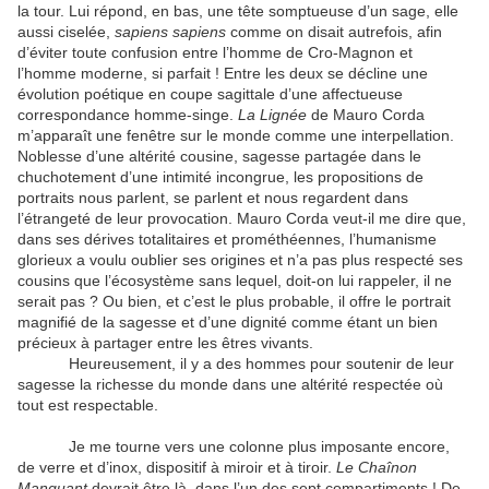
la tour. Lui répond, en bas, une tête somptueuse d’un sage, elle
aussi ciselée,
sapiens sapiens
comme on disait autrefois, afin
d’éviter toute confusion entre l’homme de Cro-Magnon et
l’homme moderne, si parfait ! Entre les deux se décline une
évolution poétique en coupe sagittale d’une affectueuse
correspondance homme-singe.
La Lignée
de Mauro Corda
m’apparaît une fenêtre sur le monde comme une interpellation.
Noblesse d’une altérité cousine, sagesse partagée dans le
chuchotement d’une intimité incongrue, les propositions de
portraits nous parlent, se parlent et nous regardent dans
l’étrangeté de leur provocation. Mauro Corda veut-il me dire que,
dans ses dérives totalitaires et prométhéennes, l’humanisme
glorieux a voulu oublier ses origines et n’a pas plus respecté ses
cousins que l’écosystème sans lequel, doit-on lui rappeler, il ne
serait pas ? Ou bien, et c’est le plus probable, il offre le portrait
magnifié de la sagesse et d’une dignité comme étant un bien
précieux à partager entre les êtres vivants.
Heureusement, il y a des hommes pour soutenir de leur
sagesse la richesse du monde dans une altérité respectée où
tout est respectable.
Je me tourne vers une colonne plus imposante encore,
de verre et d’inox, dispositif à miroir et à tiroir.
Le Chaînon
Manquant
devrait être là, dans l’un des sept compartiments ! De