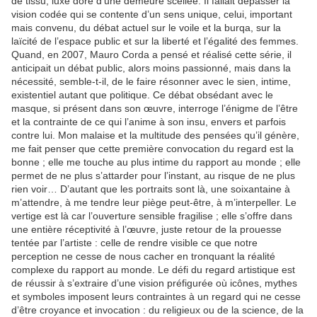
de tissu, luxe doré d’une demeure scellée. Il fallait dépasser la
vision codée qui se contente d’un sens unique, celui, important
mais convenu, du débat actuel sur le voile et la burqa, sur la
laïcité de l’espace public et sur la liberté et l’égalité des femmes.
Quand, en 2007, Mauro Corda a pensé et réalisé cette série, il
anticipait un débat public, alors moins passionné, mais dans la
nécessité, semble-t-il, de le faire résonner avec le sien, intime,
existentiel autant que politique. Ce débat obsédant avec le
masque, si présent dans son œuvre, interroge l’énigme de l’être
et la contrainte de ce qui l’anime à son insu, envers et parfois
contre lui. Mon malaise et la multitude des pensées qu’il génère,
me fait penser que cette première convocation du regard est la
bonne ; elle me touche au plus intime du rapport au monde ; elle
permet de ne plus s’attarder pour l’instant, au risque de ne plus
rien voir… D’autant que les portraits sont là, une soixantaine à
m’attendre, à me tendre leur piège peut-être, à m’interpeller. Le
vertige est là car l’ouverture sensible fragilise ; elle s’offre dans
une entière réceptivité à l’œuvre, juste retour de la prouesse
tentée par l’artiste : celle de rendre visible ce que notre
perception ne cesse de nous cacher en tronquant la réalité
complexe du rapport au monde. Le défi du regard artistique est
de réussir à s’extraire
d’une vision préfigurée où icônes, mythes
et symboles imposent leurs contraintes à un regard qui ne cesse
d’être croyance et invocation : du religieux ou de la science, de la