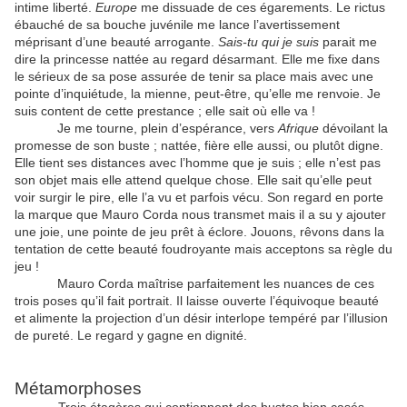
intime liberté.
Europe
me dissuade de ces égarements. Le rictus
ébauché de sa bouche juvénile me lance l’avertissement
méprisant d’une beauté arrogante.
Sais-tu qui je suis
parait me
dire la princesse nattée au regard désarmant. Elle me fixe dans
le sérieux de sa pose assurée de tenir sa place mais avec une
pointe d’inquiétude, la mienne, peut-être, qu’elle me renvoie. Je
suis content de cette prestance ; elle sait où elle va !
Je me tourne, plein d’espérance, vers
Afrique
dévoilant la
promesse de son buste ; nattée, fière elle aussi, ou plutôt digne.
Elle tient ses distances avec l’homme que je suis ; elle n’est pas
son objet mais elle attend quelque chose. Elle sait qu’elle peut
voir surgir le pire, elle l’a vu et parfois vécu. Son regard en porte
la marque que Mauro Corda nous transmet mais il a su y ajouter
une joie, une pointe de jeu prêt à éclore. Jouons, rêvons dans la
tentation de cette beauté foudroyante mais acceptons sa règle du
jeu !
Mauro Corda maîtrise parfaitement les nuances de ces
trois poses qu’il fait portrait. Il laisse ouverte l’équivoque beauté
et alimente la projection d’un désir interlope tempéré par l’illusion
de pureté. Le regard y gagne en dignité.
Métamorphoses