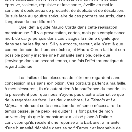
épreuve, violente, répulsive et fascinante, éveille en moi le
sentiment douloureux de précarité, de duplicité et de désolation.
Je suis face au gouffre spéculaire de ces portraits meurtris, dans
l’angoisse de ma difformité.
Quel défi a guidé Mauro Corda dans cette réalisation
monstrueuse ? Il y a provocation, certes, mais pas complaisance
morbide car je perçois dans ces visages la même dignité que
dans ses belles figures. S’il y a atrocité, terreur, elle n’est là que
comme témoin de l’humain déchiré, et Mauro Corda fait tout son
possible pour y inscrire une humanité sensible, celle que
j’envisage dans un second temps, une fois l’effet traumatique du
regard atténué.
Les failles et les blessures de l’être me regardent sans
concession mais sans exhibition. Ces portraits parlent à ma faille,
à mes blessures ; ils n’ajoutent rien à la souffrance du monde, ils
la présentent pour que nous n’ayons pas d’autre alternative que
de la regarder en face. Les deux marbres,
Le Témoin
et
Le
Mépris
, renforcent cette sensation de présence nécessaire. Le
temps passe, je ne peux les quitter ! Ils font partie de mon
univers depuis que le monstrueux a laissé place à l’intime
conviction qu’ils recèlent une réponse à la barbarie, à l’inanité
d’une humanité déchirée dans sa soif d’amour et incapable de