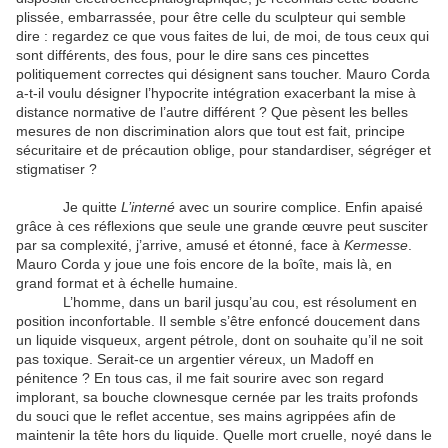
plissée, embarrassée, pour être celle du sculpteur qui semble
dire : regardez ce que vous faites de lui, de moi, de tous ceux qui
sont différents, des fous, pour le dire sans ces pincettes
politiquement correctes qui désignent sans toucher. Mauro Corda
a-t-il voulu désigner l’hypocrite intégration exacerbant la mise à
distance normative de l’autre différent ? Que pèsent les belles
mesures de non discrimination alors que tout est fait, principe
sécuritaire et de précaution oblige, pour standardiser, ségréger et
stigmatiser ?
Je quitte
L’interné
avec un sourire complice. Enfin apaisé
grâce à ces réflexions que seule une grande œuvre peut susciter
par sa complexité, j’arrive, amusé et étonné, face à
Kermesse
.
Mauro Corda y joue une fois encore de la boîte, mais là, en
grand format et à échelle humaine.
L’homme, dans un baril jusqu’au cou, est résolument en
position inconfortable. Il semble s’être enfoncé doucement dans
un liquide visqueux, argent pétrole, dont on souhaite qu’il ne soit
pas toxique. Serait-ce un argentier véreux, un Madoff en
pénitence ? En tous cas, il me fait sourire avec son regard
implorant, sa bouche clownesque cernée par les traits profonds
du souci que le reflet accentue, ses mains agrippées afin de
maintenir la tête hors du liquide. Quelle mort cruelle, noyé dans le