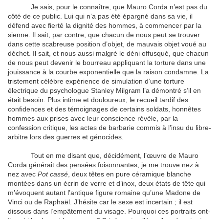
Je sais, pour le connaître, que Mauro Corda n’est pas du
côté de ce public. Lui qui n’a pas été épargné dans sa vie, il
défend avec fierté la dignité des hommes, à commencer par la
sienne. Il sait, par contre, que chacun de nous peut se trouver
dans cette scabreuse position d’objet, de mauvais objet voué au
déchet. Il sait, et nous aussi malgré le déni offusqué, que chacun
de nous peut devenir le bourreau appliquant la torture dans une
jouissance à la courbe exponentielle que la raison condamne. La
tristement célèbre expérience de simulation d’une torture
électrique du psychologue Stanley Milgram l’a démontré s’il en
était besoin. Plus intime et douloureux, le recueil tardif des
confidences et des témoignages de certains soldats, honnêtes
hommes aux prises avec leur conscience révèle, par la
confession critique, les actes de barbarie commis à l’insu du libre-
arbitre lors des guerres et génocides.
Tout en me disant que, décidément, l’œuvre de Mauro
Corda générait des pensées foisonnantes, je me trouve nez à
nez avec
Pot cassé
, deux têtes en pure céramique blanche
montées dans un écrin de verre et d’inox, deux états de tête qui
m’évoquent autant l’antique figure romaine qu’une Madone de
Vinci ou de Raphaël. J’hésite car le sexe est incertain ; il est
dissous dans l’empâtement du visage. Pourquoi ces portraits ont-