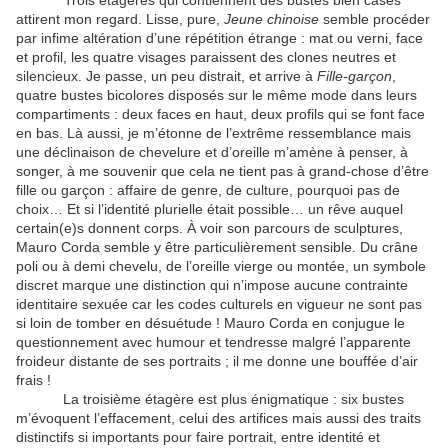
Trois étagères qui contiennent des bustes bien casés
attirent mon regard. Lisse, pure,
Jeune chinoise
semble procéder
par infime altération d’une répétition étrange : mat ou verni, face
et profil, les quatre visages paraissent des clones neutres et
silencieux. Je passe, un peu distrait, et arrive à
Fille-garçon
,
quatre bustes bicolores disposés sur le même mode dans leurs
compartiments : deux faces en haut, deux profils qui se font face
en bas. Là aussi, je m’étonne de l’extrême ressemblance mais
une déclinaison de chevelure et d’oreille m’amène à penser, à
songer, à me souvenir que cela ne tient pas à grand-chose d’être
fille ou garçon : affaire de genre, de culture, pourquoi pas de
choix… Et si l’identité plurielle était possible… un rêve auquel
certain(e)s donnent corps. À voir son parcours de sculptures,
Mauro Corda semble y être particulièrement sensible. Du crâne
poli ou à demi chevelu, de l’oreille vierge ou montée, un symbole
discret marque une distinction qui n’impose aucune contrainte
identitaire sexuée car les codes culturels en vigueur ne sont pas
si loin de tomber en désuétude ! Mauro Corda en conjugue le
questionnement avec humour et tendresse malgré l’apparente
froideur distante de ses portraits ; il me donne une bouffée d’air
frais !
La troisième étagère est plus énigmatique : six bustes
m’évoquent l’effacement, celui des artifices mais aussi des traits
distinctifs si importants pour faire portrait, entre identité et