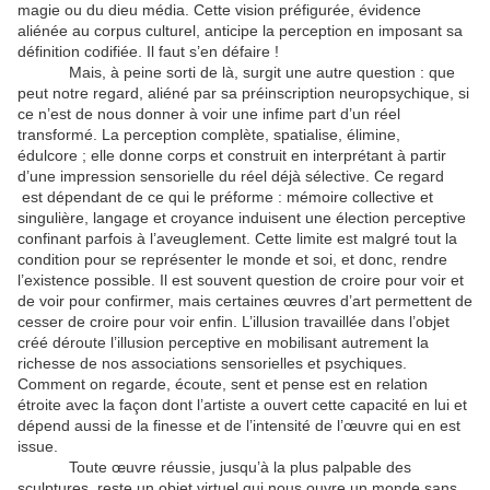
magie ou du dieu média. Cette vision préfigurée, évidence
aliénée au corpus culturel, anticipe la perception en imposant sa
définition codifiée. Il faut s’en défaire !
Mais, à peine sorti de là, surgit une autre question : que
peut notre regard, aliéné par sa préinscription neuropsychique, si
ce n’est de nous donner à voir une infime part d’un réel
transformé. La perception complète, spatialise, élimine,
édulcore ; elle donne corps et construit en interprétant à partir
d’une impression sensorielle du réel déjà sélective. Ce regard
est dépendant de ce qui le préforme : mémoire collective et
singulière, langage et croyance induisent une élection perceptive
confinant parfois à l’aveuglement. Cette limite est malgré tout la
condition pour se représenter le monde et soi, et donc, rendre
l’existence possible. Il est souvent question de croire pour voir et
de voir pour confirmer, mais certaines œuvres d’art permettent de
cesser de croire pour voir enfin. L’illusion travaillée dans l’objet
créé déroute l’illusion perceptive en mobilisant autrement la
richesse de nos associations sensorielles et psychiques.
Comment on regarde, écoute, sent et pense est en relation
étroite avec la façon dont l’artiste a ouvert cette capacité en lui et
dépend aussi de la finesse et de l’intensité de l’œuvre qui en est
issue.
Toute œuvre réussie, jusqu’à la plus palpable des
sculptures, reste un objet virtuel qui nous ouvre un monde sans