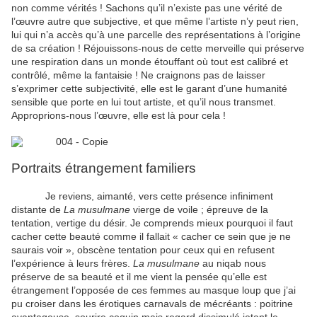
non comme vérités ! Sachons qu’il n’existe pas une vérité de
l’œuvre autre que subjective, et que même l’artiste n’y peut rien,
lui qui n’a accès qu’à une parcelle des représentations à l’origine
de sa création ! Réjouissons-nous de cette merveille qui préserve
une respiration dans un monde étouffant où tout est calibré et
contrôlé, même la fantaisie ! Ne craignons pas de laisser
s’exprimer cette subjectivité, elle est le garant d’une humanité
sensible que porte en lui tout artiste, et qu’il nous transmet.
Approprions-nous l’œuvre, elle est là pour cela !
Portraits étrangement familiers
Je reviens, aimanté, vers cette présence infiniment
distante de
La musulmane
vierge de voile ; épreuve de la
tentation, vertige du désir. Je comprends mieux pourquoi il faut
cacher cette beauté comme il fallait « cacher ce sein que je ne
saurais voir », obscène tentation pour ceux qui en refusent
l’expérience à leurs frères.
La
musulmane
au niqab nous
préserve de sa beauté et il me vient la pensée qu’elle est
étrangement l’opposée de ces femmes au masque loup que j’ai
pu croiser dans les érotiques carnavals de mécréants : poitrine