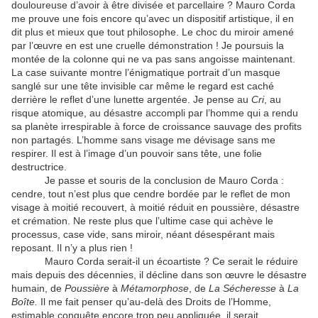
douloureuse d’avoir à être divisée et parcellaire ? Mauro Corda
me prouve une fois encore qu’avec un dispositif artistique, il en
dit plus et mieux que tout philosophe. Le choc du miroir amené
par l’œuvre en est une cruelle démonstration ! Je poursuis la
montée de la colonne qui ne va pas sans angoisse maintenant.
La case suivante montre l’énigmatique portrait d’un masque
sanglé sur une tête invisible car même le regard est caché
derrière le reflet d’une lunette argentée. Je pense au
Cri
, au
risque atomique, au désastre accompli par l’homme qui a rendu
sa planète irrespirable à force de croissance sauvage des profits
non partagés. L’homme sans visage me dévisage sans me
respirer. Il est à l’image d’un pouvoir sans tête, une folie
destructrice.
Je passe et souris de la conclusion de Mauro Corda :
cendre, tout n’est plus que cendre bordée par le reflet de mon
visage à moitié recouvert, à moitié réduit en poussière, désastre
et crémation. Ne reste plus que l’ultime case qui achève le
processus, case vide, sans miroir, néant désespérant mais
reposant. Il n’y a plus rien !
Mauro Corda serait-il un écoartiste ? Ce serait le réduire
mais depuis des décennies, il décline dans son œuvre le désastre
humain, de
Poussière
à
Métamorphose
, de
La Sécheresse
à
La
Boîte.
Il me fait penser qu’au-delà des Droits de l’Homme,
estimable conquête encore trop peu appliquée, il serait