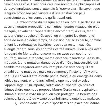
cela inaccessible. C’est pour cela que nombre de philosophes et
de psychanalystes sont si attentifs à l’œuvre d’art. Ils savent que
la figure proposée par l’artiste est une abstraction plus
consistante que les concepts qu’ils travaillent.
Je m’approche du masque à gaz en inox. Il se décline lui
aussi en quatre propositions contigües : quatre visages, du plus
masqué, envahi par l’appareillage encombrant, à celui, tendu
autour d’une bouche en O, appel ou cri ; entre les deux, une
sorte de mue en deux temps, de division par scissiparité, comme
le font les redoutables bactéries. Les yeux restent cachés,
aveugle regard sous les énormes verres miroirs ; rien à voir avec
le regard de Mona Lisa, encore moins avec son sourire, et
pourtant, même étrangeté, même distance insondable. J’assiste,
médusé, à une mutation dangereuse d’un être inaccessible qui
semble me regarder avec d’autant plus d’insistance qu’il est
envahi par le masque ; mais où commence l’histoire, s’il y en a
une ? Le cri va-t-il être étouffé par le masque ou émerge-t-il dans
l’éblouissement, pire, dans l’effroi, d’une mue qui expulse
l’appareillage ? Qu’importe, radiations ou ypérite, ça brûle et
l’atmosphère que nous propose Mauro Corda est irrespirable ;
l’humain semble vivre un péril ou s’en protéger. La beauté des
volumes, la pureté du visage et sa brillance ajoutent au malaise.
Qu’est-ce donc que ce dispositif mis en place par Mauro