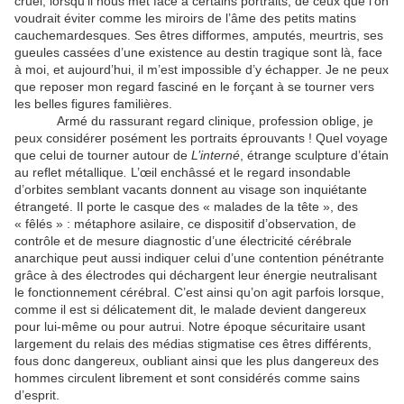
cruel, lorsqu’il nous met face à certains portraits, de ceux que l’on
voudrait éviter comme les miroirs de l’âme des petits matins
cauchemardesques. Ses êtres difformes, amputés, meurtris, ses
gueules cassées d’une existence au destin tragique sont là, face
à moi, et aujourd’hui, il m’est impossible d’y échapper. Je ne peux
que reposer mon regard fasciné en le forçant à se tourner vers
les belles figures familières.
Armé du rassurant regard clinique, profession oblige, je
peux considérer posément les portraits éprouvants ! Quel voyage
que celui de tourner autour de
L’interné
, étrange sculpture d’étain
au reflet métallique
.
L’œil enchâssé et le regard insondable
d’orbites semblant vacants donnent au visage son inquiétante
étrangeté. Il porte le casque des « malades de la tête », des
« fêlés » : métaphore asilaire, ce dispositif d’observation, de
contrôle et de mesure diagnostic d’une électricité cérébrale
anarchique peut aussi indiquer celui d’une contention pénétrante
grâce à des électrodes qui déchargent leur énergie neutralisant
le fonctionnement cérébral. C’est ainsi qu’on agit parfois lorsque,
comme il est si délicatement dit, le malade devient dangereux
pour lui-même ou pour autrui. Notre époque sécuritaire usant
largement du relais des médias stigmatise ces êtres différents,
fous donc dangereux, oubliant ainsi que les plus dangereux des
hommes circulent librement et sont considérés comme sains
d’esprit.