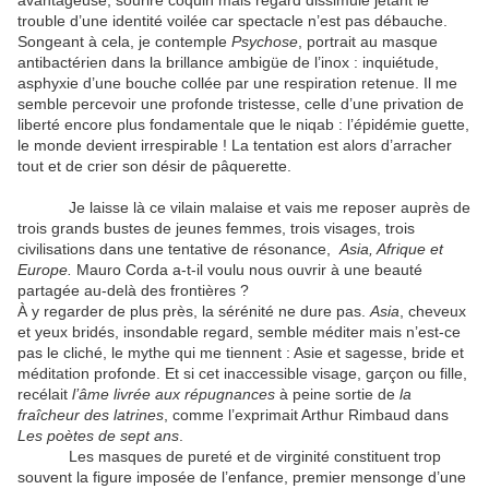
avantageuse, sourire coquin mais regard dissimulé jetant le
trouble d’une identité voilée car spectacle n’est pas débauche.
Songeant à cela, je contemple
Psychose
, portrait au masque
antibactérien dans la brillance ambigüe de l’inox : inquiétude,
asphyxie d’une bouche collée par une respiration retenue. Il me
semble percevoir une profonde tristesse, celle d’une privation de
liberté encore plus fondamentale que le niqab : l’épidémie guette,
le monde devient irrespirable ! La tentation est alors d’arracher
tout et de crier son désir de pâquerette.
Je laisse là ce vilain malaise et vais me reposer auprès de
trois grands bustes de jeunes femmes, trois visages, trois
civilisations dans une tentative de résonance,
Asia, Afrique et
Europe.
Mauro Corda a-t-il voulu nous ouvrir à une beauté
partagée au-delà des frontières ?
À y regarder de plus près, la sérénité ne dure pas.
Asia
, cheveux
et yeux bridés, insondable regard, semble méditer mais n’est-ce
pas le cliché, le mythe qui me tiennent : Asie et sagesse, bride et
méditation profonde. Et si cet inaccessible visage, garçon ou fille,
recélait
l’âme livrée aux répugnances
à peine sortie de
la
fraîcheur des latrines
, comme l’exprimait Arthur Rimbaud dans
Les poètes de sept ans
.
Les masques de pureté et de virginité constituent trop
souvent la figure imposée de l’enfance, premier mensonge d’une