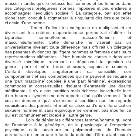
masculin tandis qu’elle entasse les hommes et les femmes dans
des catégories préfigurées, normes imposées et peu enclines à
accompagner l’évolution sociale ? La catégorie, par son effet
globalisant, conduit à stigmatiser la singularité dès lors que celle-
ci dévie d’une norme.
Tenter d’affiner les catégories en multipliant et en
diversifiant les critères d’appartenance permettrait d’altérer la
bipartition homme/femme, masculin/féminin et
masculinité/féminité. Cette démarche ne viserait pas un
universalisme nivelant toute différence mais offrirait un toilettage
des pesantes évidences qui figent hommes et femmes dans leurs
représentations aliénantes. L’être humain se construit dans une
diversité mimétique traversant et dépassant la question du
genre : père et mère, frères et sœurs, copains et copines…
L’enfant développe singulièrement sa sensibilité, son
comportement et ses compétences qui ne peuvent se réduire à
une ‘part masculine’ couplée à une ‘part féminine’, expressions
commodes et consensuelles risquant d’entretenir une dualité
stérilisante. Il n’y a pas partition mais richesse individuelle faite
d’un heureux syncrétisme des apports d’où qu’ils viennent. Tout
cela ne demande qu’à s’exprimer à condition que les regards
inquisiteurs des parents et maîtres anxieux d’une différenciation
sexuelle normée et sans équivoque ne viennent pas étouffer ce
qui est communément indexé à l’autre genre.
Loin de dénier les différences femme/homme qui vont
de l’anatomie à la génétique, de la physiologie à l’empreinte
psychique, cette ouverture au polymorphisme de l’humain
permettrait de tenter une refonte du potentiel d’être allant jusqu’à