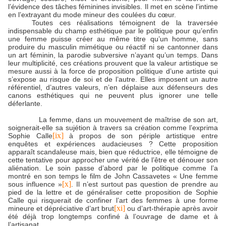
l’évidence des tâches féminines invisibles. Il met en scène l’intime
en l’extrayant du mode mineur des coulées du cœur.
Toutes ces réalisations témoignent de la traversée
indispensable du champ esthétique par le politique pour qu’enfin
une femme puisse créer au même titre qu’un homme, sans
produire du masculin mimétique ou réactif ni se cantonner dans
un art féminin, la parodie subversive n’ayant qu’un temps. Dans
leur multiplicité, ces créations prouvent que la valeur artistique se
mesure aussi à la force de proposition politique d’une artiste qui
s’expose au risque de soi et de l’autre. Elles imposent un autre
référentiel, d’autres valeurs, n’en déplaise aux défenseurs des
canons esthétiques qui ne peuvent plus ignorer une telle
déferlante.
La femme, dans un mouvement de maîtrise de son art,
soignerait-elle sa sujétion à travers sa création comme l’exprima
[ix]
Sophie Calle
à propos de son périple artistique entre
enquêtes et expériences audacieuses ? Cette proposition
apparaît scandaleuse mais, bien que réductrice, elle témoigne de
cette tentative pour approcher une vérité de l’être et dénouer son
aliénation. Le soin passe d’abord par le politique comme l’a
montré en son temps le film de John Cassavetes « Une femme
[x]
sous influence »
. Il n’est surtout pas question de prendre au
pied de la lettre et de généraliser cette proposition de Sophie
Calle qui risquerait de confiner l’art des femmes à une forme
[xi]
mineure et dépréciative d’art brut
ou d’art-thérapie après avoir
été déjà trop longtemps confiné à l’ouvrage de dame et à
l’artisanat.