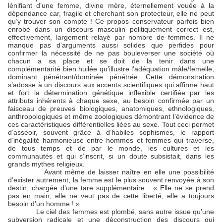
lénifiant d’une femme, divine mère, éternellement vouée à la
dépendance car, fragile et cherchant son protecteur, elle ne peut
qu’y trouver son compte ! Ce propos conservateur parfois bien
enrobé dans un discours masculin politiquement correct est,
effectivement, largement relayé par nombre de femmes. Il ne
manque pas d’arguments aussi solides que perfides pour
confirmer la nécessité de ne pas bouleverser une société où
chacun a sa place et se doit de la tenir dans une
complémentarité bien huilée qu’illustre l’adéquation mâle/femelle,
dominant pénétrant/dominée pénétrée. Cette démonstration
s’adosse à un discours aux accents scientifiques qui affirme haut
et fort la détermination génétique inflexible certifiée par les
attributs inhérents à chaque sexe, au besoin confirmée par un
faisceau de preuves biologiques, anatomiques, ethnologiques,
anthropologiques et même zoologiques démontrant l’évidence de
ces caractéristiques différentielles liées au sexe. Tout ceci permet
d’asseoir, souvent grâce à d’habiles sophismes, le rapport
d’inégalité harmonieuse entre hommes et femmes qui traverse,
de tous temps et de par le monde, les cultures et les
communautés et qui s’inscrit, si un doute subsistait, dans les
grands mythes religieux.
Avant même de laisser naître en elle une possibilité
d’exister autrement, la femme est le plus souvent renvoyée à son
destin, chargée d’une tare supplémentaire : « Elle ne se prend
pas en main, elle ne veut pas de cette liberté, elle a toujours
besoin d’un homme ! »
Le ciel des femmes est plombé, sans autre issue qu’une
subversion radicale et une déconstruction des discours qui