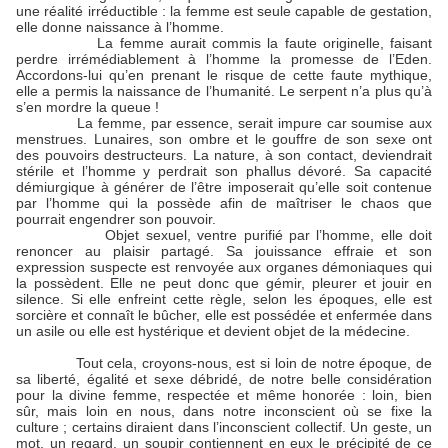
une réalité irréductible : la femme est seule capable de gestation,
elle donne naissance à l’homme.
La femme aurait commis la faute originelle, faisant
perdre irrémédiablement à l’homme la promesse de l’Eden.
Accordons-lui qu’en prenant le risque de cette faute mythique,
elle a permis la naissance de l’humanité. Le serpent n’a plus qu’à
s’en mordre la queue !
La femme, par essence, serait impure car soumise aux
menstrues. Lunaires, son ombre et le gouffre de son sexe ont
des pouvoirs destructeurs. La nature, à son contact, deviendrait
stérile et l’homme y perdrait son phallus dévoré. Sa capacité
démiurgique à générer de l’être imposerait qu’elle soit contenue
par l’homme qui la possède afin de maîtriser le chaos que
pourrait engendrer son pouvoir.
Objet sexuel, ventre purifié par l’homme, elle doit
renoncer au plaisir partagé. Sa jouissance effraie et son
expression suspecte est renvoyée aux organes démoniaques qui
la possèdent. Elle ne peut donc que gémir, pleurer et jouir en
silence. Si elle enfreint cette règle, selon les époques, elle est
sorcière et connaît le bûcher, elle est possédée et enfermée dans
un asile ou elle est hystérique et devient objet de la médecine.
Tout cela, croyons-nous, est si loin de notre époque, de
sa liberté, égalité et sexe débridé, de notre belle considération
pour la divine femme, respectée et même honorée : loin, bien
sûr, mais loin en nous, dans notre inconscient où se fixe la
culture ; certains diraient dans l’inconscient collectif. Un geste, un
mot, un regard, un soupir contiennent en eux le précipité de ce