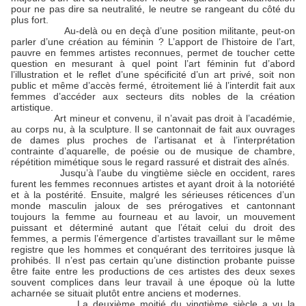
pour ne pas dire sa neutralité, le neutre se rangeant du côté du
plus fort.
Au-delà ou en deçà d’une position militante, peut-on
parler d’une création au féminin ? L’apport de l’histoire de l’art,
pauvre en femmes artistes reconnues, permet de toucher cette
question en mesurant à quel point l’art féminin fut d’abord
l’illustration et le reflet d’une spécificité d’un art privé, soit non
public et même d’accès fermé, étroitement lié à l’interdit fait aux
femmes d’accéder aux secteurs dits nobles de la création
artistique.
Art mineur et convenu, il n’avait pas droit à l’académie,
au corps nu, à la sculpture. Il se cantonnait de fait aux ouvrages
de dames plus proches de l’artisanat et à l’interprétation
contrainte d’aquarelle, de poésie ou de musique de chambre,
répétition mimétique sous le regard rassuré et distrait des aînés.
Jusqu’à l’aube du vingtième siècle en occident, rares
furent les femmes reconnues artistes et ayant droit à la notoriété
et à la postérité. Ensuite, malgré les sérieuses réticences d’un
monde masculin jaloux de ses prérogatives et cantonnant
toujours la femme au fourneau et au lavoir, un mouvement
puissant et déterminé autant que l’était celui du droit des
femmes, a permis l’émergence d’artistes travaillant sur le même
registre que les hommes et conquérant des territoires jusque là
prohibés. Il n’est pas certain qu’une distinction probante puisse
être faite entre les productions de ces artistes des deux sexes
souvent complices dans leur travail à une époque où la lutte
acharnée se situait plutôt entre anciens et modernes.
La deuxième moitié du vingtième siècle a vu la