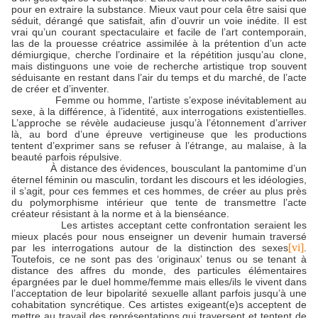
pour en extraire la substance. Mieux vaut pour cela être saisi que
séduit, dérangé que satisfait, afin d’ouvrir un voie inédite. Il est
vrai qu’un courant spectaculaire et facile de l’art contemporain,
las de la prouesse créatrice assimilée à la prétention d’un acte
démiurgique, cherche l’ordinaire et la répétition jusqu’au clone,
mais distinguons une voie de recherche artistique trop souvent
séduisante en restant dans l’air du temps et du marché, de l’acte
de créer et d’inventer.
Femme ou homme, l’artiste s’expose inévitablement au
sexe, à la différence, à l’identité, aux interrogations existentielles.
L’approche se révèle audacieuse jusqu’à l’étonnement d’arriver
là, au bord d’une épreuve vertigineuse que les productions
tentent d’exprimer sans se refuser à l’étrange, au malaise, à la
beauté parfois répulsive.
À distance des évidences, bousculant la pantomime d’un
éternel féminin ou masculin, tordant les discours et les idéologies,
il s’agit, pour ces femmes et ces hommes, de créer au plus près
du polymorphisme intérieur que tente de transmettre l’acte
créateur résistant à la norme et à la bienséance.
Les artistes acceptant cette confrontation seraient les
mieux placés pour nous enseigner un devenir humain traversé
[vi]
par les interrogations autour de la distinction des sexes
.
Toutefois, ce ne sont pas des ‘originaux’ tenus ou se tenant à
distance des affres du monde, des particules élémentaires
épargnées par le duel homme/femme mais elles/ils le vivent dans
l’acceptation de leur bipolarité sexuelle allant parfois jusqu’à une
cohabitation syncrétique. Ces artistes exigeant(e)s acceptent de
mettre au travail des représentations qui traversent et tentent de