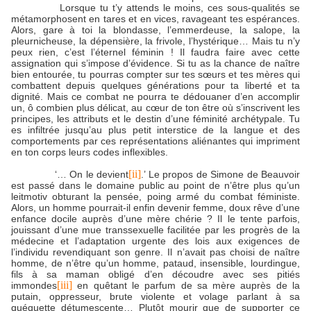
Lorsque tu t’y attends le moins, ces sous-qualités se
métamorphosent en tares et en vices, ravageant tes espérances.
Alors, gare à toi la blondasse, l’emmerdeuse, la salope, la
pleurnicheuse, la dépensière, la frivole, l’hystérique… Mais tu n’y
peux rien, c’est l’éternel féminin ! Il faudra faire avec cette
assignation qui s’impose d’évidence. Si tu as la chance de naître
bien entourée, tu pourras compter sur tes sœurs et tes mères qui
combattent depuis quelques générations pour ta liberté et ta
dignité. Mais ce combat ne pourra te dédouaner d’en accomplir
un, ô combien plus délicat, au cœur de ton être où s’inscrivent les
principes, les attributs et le destin d’une féminité archétypale. Tu
es infiltrée jusqu’au plus petit interstice de la langue et des
comportements par ces représentations aliénantes qui impriment
en ton corps leurs codes inflexibles.
[ii]
‘… On le devient
.’ Le propos de Simone de Beauvoir
est passé dans le domaine public au point de n’être plus qu’un
leitmotiv obturant la pensée, poing armé du combat féministe.
Alors, un homme pourrait-il enfin devenir femme, doux rêve d’une
enfance docile auprès d’une mère chérie ? Il le tente parfois,
jouissant d’une mue transsexuelle facilitée par les progrès de la
médecine et l’adaptation urgente des lois aux exigences de
l’individu revendiquant son genre. Il n’avait pas choisi de naître
homme, de n’être qu’un homme, pataud, insensible, lourdingue,
fils à sa maman obligé d’en découdre avec ses pitiés
[iii]
immondes
en quêtant le parfum de sa mère auprès de la
putain, oppresseur, brute violente et volage parlant à sa
quéquette détumescente… Plutôt mourir que de supporter ce