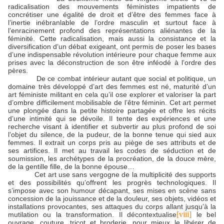
radicalisation des mouvements féministes impatients de
concrétiser une égalité de droit et d’être des femmes face à
l’inertie inébranlable de l’ordre masculin et surtout face à
l’enracinement profond des représentations aliénantes de la
féminité. Cette radicalisation, mais aussi la consistance et la
diversification d’un débat exigeant, ont permis de poser les bases
d’une indispensable révolution intérieure pour chaque femme aux
prises avec la déconstruction de son être inféodé à l’ordre des
pères.
De ce combat intérieur autant que social et politique, un
domaine très développé d’art des femmes est né, maturité d’un
art féministe militant en cela qu’il ose explorer et valoriser la part
d’ombre difficilement mobilisable de l’être féminin. Cet art permet
une plongée dans la petite histoire partagée et offre les récits
d’une intimité qui se dévoile. Il tente des expériences et une
recherche visant à identifier et subvertir au plus profond de soi
l’objet du silence, de la pudeur, de la bonne tenue qui sied aux
femmes. Il extrait un corps pris au piège de ses attributs et de
ses artifices. Il met au travail les codes de séduction et de
soumission, les archétypes de la procréation, de la douce mère,
de la gentille fille, de la bonne épouse…
Cet art use sans vergogne de la multiplicité des supports
et des possibilités qu’offrent les progrès technologiques. Il
s’impose avec son humour décapant, ses mises en scène sans
concession de la jouissance et de la douleur, ses objets, vidéos et
installations provocantes, ses attaques du corps allant jusqu’à la
[viii]
mutilation ou la transformation. Il décontextualise
le bel
ouvrage, couture, tricot et broderie, pour mieux le libérer de