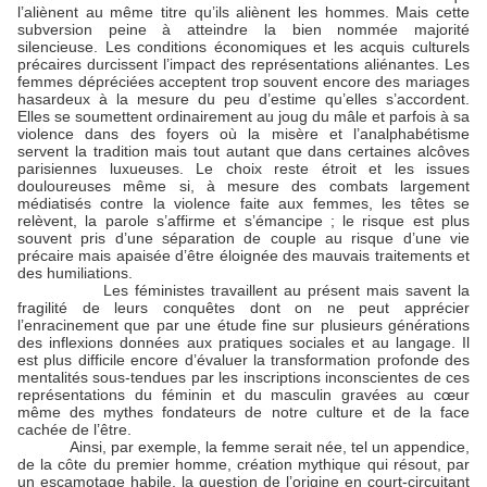
l’aliènent au même titre qu’ils aliènent les hommes. Mais cette
subversion peine à atteindre la bien nommée majorité
silencieuse. Les conditions économiques et les acquis culturels
précaires durcissent l’impact des représentations aliénantes. Les
femmes dépréciées acceptent trop souvent encore des mariages
hasardeux à la mesure du peu d’estime qu’elles s’accordent.
Elles se soumettent ordinairement au joug du mâle et parfois à sa
violence dans des foyers où la misère et l’analphabétisme
servent la tradition mais tout autant que dans certaines alcôves
parisiennes luxueuses. Le choix reste étroit et les issues
douloureuses même si, à mesure des combats largement
médiatisés contre la violence faite aux femmes, les têtes se
relèvent, la parole s’affirme et s’émancipe ; le risque est plus
souvent pris d’une séparation de couple au risque d’une vie
précaire mais apaisée d’être éloignée des mauvais traitements et
des humiliations.
Les féministes travaillent au présent mais savent la
fragilité de leurs conquêtes dont on ne peut apprécier
l’enracinement que par une étude fine sur plusieurs générations
des inflexions données aux pratiques sociales et au langage. Il
est plus difficile encore d’évaluer la transformation profonde des
mentalités sous-tendues par les inscriptions inconscientes de ces
représentations du féminin et du masculin gravées au cœur
même des mythes fondateurs de notre culture et de la face
cachée de l’être.
Ainsi, par exemple, la femme serait née, tel un appendice,
de la côte du premier homme, création mythique qui résout, par
un escamotage habile, la question de l’origine en court-circuitant