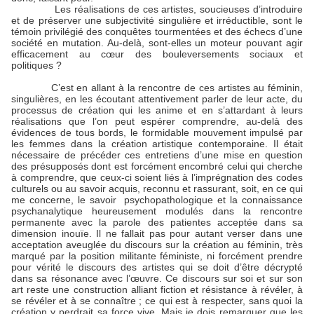
Les réalisations de ces artistes, soucieuses d’introduire
et de préserver une subjectivité singulière et irréductible, sont le
témoin privilégié des conquêtes tourmentées et des échecs d’une
société en mutation. Au-delà, sont-elles un moteur pouvant agir
efficacement au cœur des bouleversements sociaux et
politiques ?
C’est en allant à la rencontre de ces artistes au féminin,
singulières, en les écoutant attentivement parler de leur acte, du
processus de création qui les anime et en s’attardant à leurs
réalisations que l’on peut espérer comprendre, au-delà des
évidences de tous bords, le formidable mouvement impulsé par
les femmes dans la création artistique contemporaine. Il était
nécessaire de précéder ces entretiens d’une mise en question
des présupposés dont est forcément encombré celui qui cherche
à comprendre, que ceux-ci soient liés à l’imprégnation des codes
culturels ou au savoir acquis, reconnu et rassurant, soit, en ce qui
me concerne, le savoir
psychopathologique et la connaissance
psychanalytique heureusement modulés dans la rencontre
permanente avec la parole des patientes acceptée dans sa
dimension inouïe. Il ne fallait pas pour autant verser dans une
acceptation aveuglée du discours sur la création au féminin, très
marqué par la position militante féministe, ni forcément prendre
pour vérité le discours des artistes qui se doit d’être décrypté
dans sa résonance avec l’œuvre. Ce discours sur soi et sur son
art reste une construction alliant fiction et résistance à révéler, à
se révéler et à se connaître ; ce qui est à respecter, sans quoi la
création y perdrait sa force vive. Mais je dois remarquer que les