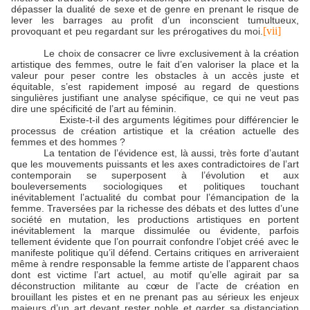
dépasser la dualité de sexe et de genre en prenant le risque de
lever les barrages au profit d’un inconscient tumultueux,
[vii]
provoquant et peu regardant sur les prérogatives du moi.
Le choix de consacrer ce livre exclusivement à la création
artistique des femmes, outre le fait d’en valoriser la place et la
valeur pour peser contre les obstacles à un accès juste et
équitable, s’est rapidement imposé au regard de questions
singulières justifiant une analyse spécifique, ce qui ne veut pas
dire une spécificité de l’art au féminin.
Existe-t-il des arguments légitimes pour différencier le
processus de création artistique et la création actuelle des
femmes et des hommes ?
La tentation de l’évidence est, là aussi, très forte d’autant
que les mouvements puissants et les axes contradictoires de l’art
contemporain se superposent à l’évolution et aux
bouleversements sociologiques et politiques touchant
inévitablement l’actualité du combat pour l’émancipation de la
femme. Traversées par la richesse des débats et des luttes d’une
société en mutation, les productions artistiques en portent
inévitablement la marque dissimulée ou évidente, parfois
tellement évidente que l’on pourrait confondre l’objet créé avec le
manifeste politique qu’il défend. Certains critiques en arriveraient
même à rendre responsable la femme artiste de l’apparent chaos
dont est victime l’art actuel, au motif qu’elle agirait par sa
déconstruction militante au cœur de l’acte de création en
brouillant les pistes et en ne prenant pas au sérieux les enjeux
majeurs d’un art devant rester noble et garder sa distanciation