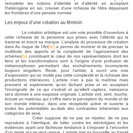
remodeler les notions d’identité et d’altérité en acceptant
l’hétérogène en soi, creuset d’une richesse de l’être dépassant
les frontières d’une pensée normée.
Les enjeux d’une création au féminin
La création artistique est une voie possible d’ouverture à
cette richesse de la personne aux prises avec l’altérité qui la
traverse et inscrit sa marque. L’analyse du processus de création
[iv]
dans Au risque de l’Art
a permis de montrer et de préciser la
multitude des apports et la complexité de l’agencement des
[v]
schèmes
constituant le cœur de nos représentations dont les
liens et les transformations sont à l’origine d’une profusion de
métamorphoses permettant des enchaînements inconscients
toujours singuliers. Reste, pour l’artiste, à ouvrir une voie
d’expression qui ne mutile pas cette complexité et la richesse des
productions intérieures. L’artiste n’en a pas la maîtrise mais
pressent et expérimente qu’en lâchant prise et en acceptant
l’incongruité de ce qui s’extrait et qu’elle/il captera, naissance
sera donnée à une esquisse originale. L’artiste voit, sent, touche,
écoute un matériau qui s’offre dans la perception du monde et de
son monde intérieur, dans une réceptivité active et ouverte à
toutes les potentialités au-delà des contraintes inhérentes aux
catégories de sexe.
Créer suppose de ne pas se répéter, de ne pas
reproduire à l’identique, de lutter contre les stéréotypes et les
évidences ayant une fâcheuse tendance à s’imposer à l’encontre
d’un geste qui se veut unique. L’artiste met sa trouvaille au travail