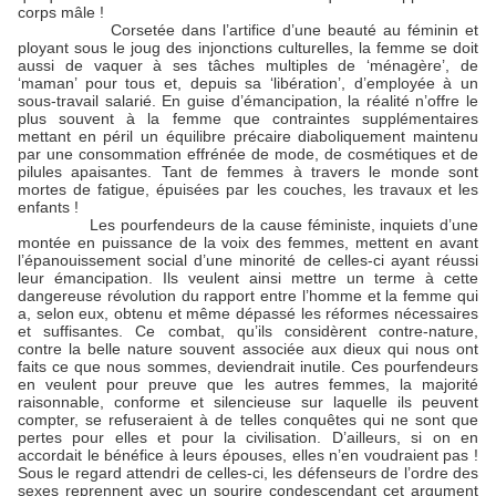
corps mâle !
Corsetée dans l’artifice d’une beauté au féminin et
ployant sous le joug des injonctions culturelles, la femme se doit
aussi de vaquer à ses tâches multiples de ‘ménagère’, de
‘maman’ pour tous et, depuis sa ‘libération’, d’employée à un
sous-travail salarié. En guise d’émancipation, la réalité n’offre le
plus souvent à la femme que contraintes supplémentaires
mettant en péril un équilibre précaire diaboliquement maintenu
par une consommation effrénée de mode, de cosmétiques et de
pilules apaisantes. Tant de femmes à travers le monde sont
mortes de fatigue, épuisées par les couches, les travaux et les
enfants !
Les pourfendeurs de la cause féministe, inquiets d’une
montée en puissance de la voix des femmes, mettent en avant
l’épanouissement social d’une minorité de celles-ci ayant réussi
leur émancipation. Ils veulent ainsi mettre un terme à cette
dangereuse révolution du rapport entre l’homme et la femme qui
a, selon eux, obtenu et même dépassé les réformes nécessaires
et suffisantes. Ce combat, qu’ils considèrent contre-nature,
contre la belle nature souvent associée aux dieux qui nous ont
faits ce que nous sommes, deviendrait inutile. Ces pourfendeurs
en veulent pour preuve que les autres femmes, la majorité
raisonnable, conforme et silencieuse sur laquelle ils peuvent
compter, se refuseraient à de telles conquêtes qui ne sont que
pertes pour elles et pour la civilisation. D’ailleurs, si on en
accordait le bénéfice à leurs épouses, elles n’en voudraient pas !
Sous le regard attendri de celles-ci, les défenseurs de l’ordre des
sexes reprennent avec un sourire condescendant cet argument