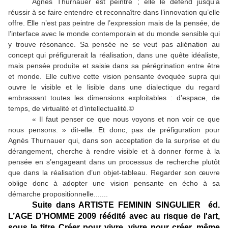
Agnès Thurnauer est peintre ; elle le défend jusqu’à
réussir à se faire entendre et reconnaître dans l’innovation qu’elle
offre. Elle n’est pas peintre de l’expression mais de la pensée, de
l’interface avec le monde contemporain et du monde sensible qui
y trouve résonance. Sa pensée ne se veut pas aliénation au
concept qui préfigurerait la réalisation, dans une quête idéaliste,
mais pensée produite et saisie dans sa pérégrination entre être
et monde. Elle cultive cette vision pensante évoquée supra qui
ouvre le visible et le lisible dans une dialectique du regard
embrassant toutes les dimensions exploitables : d’espace, de
temps, de virtualité et d’intellectualité.©
« Il faut penser ce que nous voyons et non voir ce que
nous pensons. » dit-elle. Et donc, pas de préfiguration pour
Agnès Thurnauer qui, dans son acceptation de la surprise et du
dérangement, cherche à rendre visible et à donner forme à la
pensée en s’engageant dans un processus de recherche plutôt
que dans la réalisation d’un objet-tableau. Regarder son œuvre
oblige donc à adopter une vision pensante en écho à sa
démarche propositionnelle.......
Suite dans ARTISTE FEMININ SINGULIER éd.
L’AGE D’HOMME 2009 réédité avec au risque de l'art,
sous le titre Créer pour vivre, vivre pour créer, même