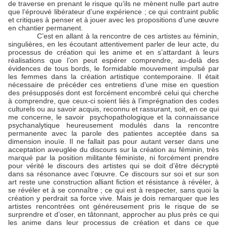
de traverse en prenant le risque qu’ils ne mènent nulle part autre
que l’éprouvé libérateur d’une expérience ; ce qui contraint public
et critiques à penser et à jouer avec les propositions d’une œuvre
en chantier permanent.
C’est en allant à la rencontre de ces artistes au féminin,
singulières, en les écoutant attentivement parler de leur acte, du
processus de création qui les anime et en s’attardant à leurs
réalisations que l’on peut espérer comprendre, au-delà des
évidences de tous bords, le formidable mouvement impulsé par
les femmes dans la création artistique contemporaine. Il était
nécessaire de précéder ces entretiens d’une mise en question
des présupposés dont est forcément encombré celui qui cherche
à comprendre, que ceux-ci soient liés à l’imprégnation des codes
culturels ou au savoir acquis, reconnu et rassurant, soit, en ce qui
me concerne, le savoir
psychopathologique et la connaissance
psychanalytique heureusement modulés dans la rencontre
permanente avec la parole des patientes acceptée dans sa
dimension inouïe. Il ne fallait pas pour autant verser dans une
acceptation aveuglée du discours sur la création au féminin, très
marqué par la position militante féministe, ni forcément prendre
pour vérité le discours des artistes qui se doit d’être décrypté
dans sa résonance avec l’œuvre. Ce discours sur soi et sur son
art reste une construction alliant fiction et résistance à révéler, à
se révéler et à se connaître ; ce qui est à respecter, sans quoi la
création y perdrait sa force vive. Mais je dois remarquer que les
artistes rencontrées ont généreusement pris le risque de se
surprendre et d’oser, en tâtonnant, approcher au plus près ce qui
les anime dans leur processus de création et dans ce que