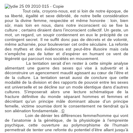
Tout cela, croyons-nous, est si loin de notre époque, de
sa liberté, égalité et sexe débridé, de notre belle considération
pour la divine femme, respectée et même honorée : loin, bien
sûr, mais loin en nous, dans notre inconscient où se fixe la
culture ; certains diraient dans l’inconscient collectif. Un geste, un
mot, un regard, un soupir contiennent en eux le précipité de ce
contingent secret. Il ne suffit donc pas de décrets et de volonté,
même acharnée, pour bouleverser cet ordre séculaire. La refonte
des mythes et des évidences est peut-être illusoire mais cela
n’empêche pas de lutter et d’espérer en humant ce vent de
légèreté qui parcourt nos sociétés en mouvement.
La tentation serait d’en rester à cette simple analyse
alimentant une guerre des sexes qui vise à subvertir et à
déconstruire un agencement maudit agissant au cœur de l’être et
de la culture. La tentation serait aussi de conclure que cette
modalité de la division et des rapports de pouvoir entre les sexes
est universelle et se décline sur un mode identique dans d’autres
cultures. S’imposerait alors une lecture schématique de la
fracture définitive du monde séparant hommes et femmes et
décrétant qu’un principe mâle dominant abuse d’un principe
femelle, victime soumise dont le consentement ne tiendrait qu’à
son aliénation fondamentale...
©
Loin de dénier les différences femme/homme qui vont
de l’anatomie à la génétique, de la physiologie à l’empreinte
psychique, cette ouverture au polymorphisme de l’humain
permettrait de tenter une refonte du potentiel d’être allant jusqu’à