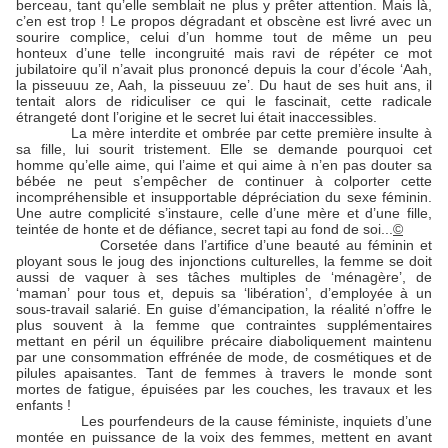
berceau, tant qu’elle semblait ne plus y prêter attention. Mais là,
c’en est trop ! Le propos dégradant et obscène est livré avec un
sourire complice, celui d’un homme tout de même un peu
honteux d’une telle incongruité mais ravi de répéter ce mot
jubilatoire qu’il n’avait plus prononcé depuis la cour d’école ‘Aah,
la pisseuuu ze, Aah, la pisseuuu ze’. Du haut de ses huit ans, il
tentait alors de ridiculiser ce qui le fascinait, cette radicale
étrangeté dont l’origine et le secret lui était inaccessibles.
La mère interdite et ombrée par cette première insulte à
sa fille, lui sourit tristement. Elle se demande pourquoi cet
homme qu’elle aime, qui l’aime et qui aime à n’en pas douter sa
bébée ne peut s’empêcher de continuer à colporter cette
incompréhensible et insupportable dépréciation du sexe féminin.
Une autre complicité s’instaure, celle d’une mère et d’une fille,
teintée de honte et de défiance, secret tapi au fond de soi...
©
Corsetée dans l’artifice d’une beauté au féminin et
ployant sous le joug des injonctions culturelles, la femme se doit
aussi de vaquer à ses tâches multiples de ‘ménagère’, de
‘maman’ pour tous et, depuis sa ‘libération’, d’employée à un
sous-travail salarié. En guise d’émancipation, la réalité n’offre le
plus souvent à la femme que contraintes supplémentaires
mettant en péril un équilibre précaire diaboliquement maintenu
par une consommation effrénée de mode, de cosmétiques et de
pilules apaisantes. Tant de femmes à travers le monde sont
mortes de fatigue, épuisées par les couches, les travaux et les
enfants !
Les pourfendeurs de la cause féministe, inquiets d’une
montée en puissance de la voix des femmes, mettent en avant