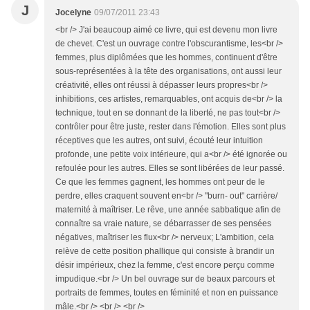
J
Jocelyne
09/07/2011 23:43
<br /> J'ai beaucoup aimé ce livre, qui est devenu mon livre
de chevet. C'est un ouvrage contre l'obscurantisme, les<br />
femmes, plus diplômées que les hommes, continuent d'être
sous-représentées à la tête des organisations, ont aussi leur
créativité, elles ont réussi à dépasser leurs propres<br />
inhibitions, ces artistes, remarquables, ont acquis de<br /> la
technique, tout en se donnant de la liberté, ne pas tout<br />
contrôler pour être juste, rester dans l'émotion. Elles sont plus
réceptives que les autres, ont suivi, écouté leur intuition
profonde, une petite voix intérieure, qui a<br /> été ignorée ou
refoulée pour les autres. Elles se sont libérées de leur passé.
Ce que les femmes gagnent, les hommes ont peur de le
perdre, elles craquent souvent en<br /> "burn- out" carrière/
maternité à maîtriser. Le rêve, une année sabbatique afin de
connaître sa vraie nature, se débarrasser de ses pensées
négatives, maîtriser les flux<br /> nerveux; L'ambition, cela
relève de cette position phallique qui consiste à brandir un
désir impérieux, chez la femme, c'est encore perçu comme
impudique.<br /> Un bel ouvrage sur de beaux parcours et
portraits de femmes, toutes en féminité et non en puissance
mâle.<br /> <br /> <br />