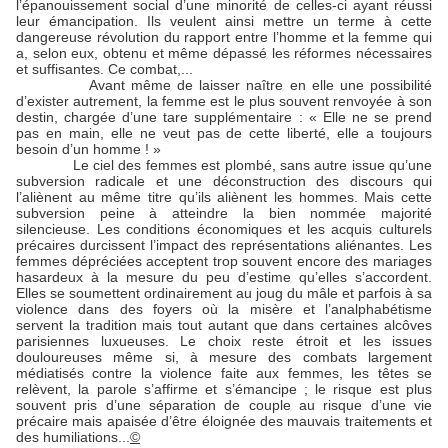
l’épanouissement social d’une minorité de celles-ci ayant réussi
leur émancipation. Ils veulent ainsi mettre un terme à cette
dangereuse révolution du rapport entre l’homme et la femme qui
a, selon eux, obtenu et même dépassé les réformes nécessaires
et suffisantes. Ce combat,...
Avant même de laisser naître en elle une possibilité
d’exister autrement, la femme est le plus souvent renvoyée à son
destin, chargée d’une tare supplémentaire : « Elle ne se prend
pas en main, elle ne veut pas de cette liberté, elle a toujours
besoin d’un homme ! »
Le ciel des femmes est plombé, sans autre issue qu’une
subversion radicale et une déconstruction des discours qui
l’aliènent au même titre qu’ils aliènent les hommes. Mais cette
subversion peine à atteindre la bien nommée majorité
silencieuse. Les conditions économiques et les acquis culturels
précaires durcissent l’impact des représentations aliénantes. Les
femmes dépréciées acceptent trop souvent encore des mariages
hasardeux à la mesure du peu d’estime qu’elles s’accordent.
Elles se soumettent ordinairement au joug du mâle et parfois à sa
violence dans des foyers où la misère et l’analphabétisme
servent la tradition mais tout autant que dans certaines alcôves
parisiennes luxueuses. Le choix reste étroit et les issues
douloureuses même si, à mesure des combats largement
médiatisés contre la violence faite aux femmes, les têtes se
relèvent, la parole s’affirme et s’émancipe ; le risque est plus
souvent pris d’une séparation de couple au risque d’une vie
précaire mais apaisée d’être éloignée des mauvais traitements et
des humiliations...
©