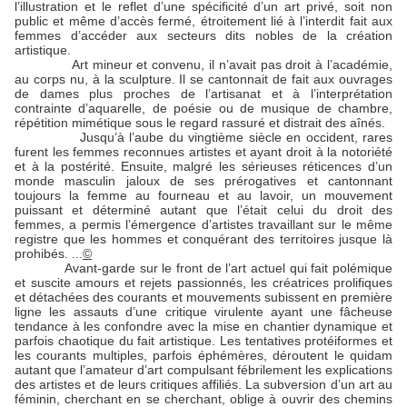
l’illustration et le reflet d’une spécificité d’un art privé, soit non
public et même d’accès fermé, étroitement lié à l’interdit fait aux
femmes d’accéder aux secteurs dits nobles de la création
artistique.
Art mineur et convenu, il n’avait pas droit à l’académie,
au corps nu, à la sculpture. Il se cantonnait de fait aux ouvrages
de dames plus proches de l’artisanat et à l’interprétation
contrainte d’aquarelle, de poésie ou de musique de chambre,
répétition mimétique sous le regard rassuré et distrait des aînés.
Jusqu’à l’aube du vingtième siècle en occident, rares
furent les femmes reconnues artistes et ayant droit à la notoriété
et à la postérité. Ensuite, malgré les sérieuses réticences d’un
monde masculin jaloux de ses prérogatives et cantonnant
toujours la femme au fourneau et au lavoir, un mouvement
puissant et déterminé autant que l’était celui du droit des
femmes, a permis l’émergence d’artistes travaillant sur le même
registre que les hommes et conquérant des territoires jusque là
prohibés. ...
©
Avant-garde sur le front de l’art actuel qui fait polémique
et suscite amours et rejets passionnés, les créatrices prolifiques
et détachées des courants et mouvements subissent en première
ligne les assauts d’une critique virulente ayant une fâcheuse
tendance à les confondre avec la mise en chantier dynamique et
parfois chaotique du fait artistique. Les tentatives protéiformes et
les courants multiples, parfois éphémères, déroutent le quidam
autant que l’amateur d’art compulsant fébrilement les explications
des artistes et de leurs critiques affiliés. La subversion d’un art au
féminin, cherchant en se cherchant, oblige à ouvrir des chemins