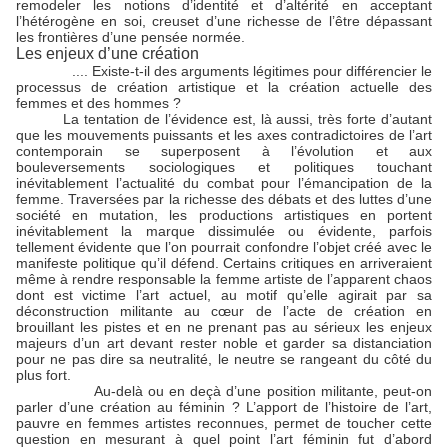
remodeler les notions d’identité et d’altérité en acceptant
l’hétérogène en soi, creuset d’une richesse de l’être dépassant
les frontières d’une pensée normée.
Les enjeux d’une création
....
Existe-t-il des arguments légitimes pour différencier le
processus de création artistique et la création actuelle des
femmes et des hommes ?
La tentation de l’évidence est, là aussi, très forte d’autant
que les mouvements puissants et les axes contradictoires de l’art
contemporain se superposent à l’évolution et aux
bouleversements sociologiques et politiques touchant
inévitablement l’actualité du combat pour l’émancipation de la
femme. Traversées par la richesse des débats et des luttes d’une
société en mutation, les productions artistiques en portent
inévitablement la marque dissimulée ou évidente, parfois
tellement évidente que l’on pourrait confondre l’objet créé avec le
manifeste politique qu’il défend. Certains critiques en arriveraient
même à rendre responsable la femme artiste de l’apparent chaos
dont est victime l’art actuel, au motif qu’elle agirait par sa
déconstruction militante au cœur de l’acte de création en
brouillant les pistes et en ne prenant pas au sérieux les enjeux
majeurs d’un art devant rester noble et garder sa distanciation
pour ne pas dire sa neutralité, le neutre se rangeant du côté du
plus fort.
Au-delà ou en deçà d’une position militante, peut-on
parler d’une création au féminin ? L’apport de l’histoire de l’art,
pauvre en femmes artistes reconnues, permet de toucher cette
question en mesurant à quel point l’art féminin fut d’abord