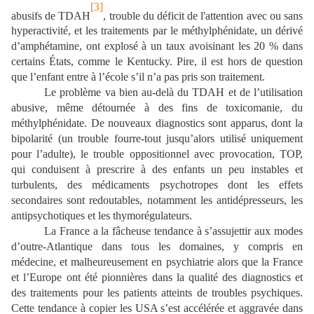
[3]
abusifs de TDAH
, trouble du déficit de l'attention avec ou sans
hyperactivité, et les traitements par le méthylphénidate, un dérivé
d’amphétamine, ont explosé à un taux avoisinant les 20 % dans
certains États, comme le Kentucky. Pire, il est hors de question
que l’enfant entre à l’école s’il n’a pas pris son traitement.
Le problème va bien au-delà du TDAH et de l’utilisation
abusive, même détournée à des fins de toxicomanie, du
méthylphénidate. De nouveaux diagnostics sont apparus, dont la
bipolarité (un trouble fourre-tout jusqu’alors utilisé uniquement
pour l’adulte), le trouble oppositionnel avec provocation, TOP,
qui conduisent à prescrire à des enfants un peu instables et
turbulents, des médicaments psychotropes dont les effets
secondaires sont redoutables, notamment les antidépresseurs, les
antipsychotiques et les thymorégulateurs.
La France a la fâcheuse tendance à s’assujettir aux modes
d’outre-Atlantique dans tous les domaines, y compris en
médecine, et malheureusement en psychiatrie alors que la France
et l’Europe ont été pionnières dans la qualité des diagnostics et
des traitements pour les patients atteints de troubles psychiques.
Cette tendance à copier les USA s’est accélérée et aggravée dans