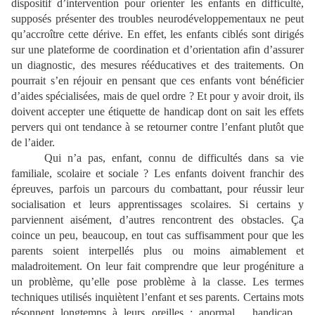
dispositif d’intervention pour orienter les enfants en difficulté,
supposés présenter des troubles neurodéveloppementaux ne peut
qu’accroître cette dérive. En effet, les enfants ciblés sont dirigés
sur une plateforme de coordination et d’orientation afin d’assurer
un diagnostic, des mesures rééducatives et des traitements. On
pourrait s’en réjouir en pensant que ces enfants vont bénéficier
d’aides spécialisées, mais de quel ordre ? Et pour y avoir droit, ils
doivent accepter une étiquette de handicap dont on sait les effets
pervers qui ont tendance à se retourner contre l’enfant plutôt que
de l’aider.
Qui n’a pas, enfant, connu de difficultés dans sa vie
familiale, scolaire et sociale ? Les enfants doivent franchir des
épreuves, parfois un parcours du combattant, pour réussir leur
socialisation et leurs apprentissages scolaires. Si certains y
parviennent aisément, d’autres rencontrent des obstacles. Ça
coince un peu, beaucoup, en tout cas suffisamment pour que les
parents soient interpellés plus ou moins aimablement et
maladroitement. On leur fait comprendre que leur progéniture a
un problème, qu’elle pose problème à la classe. Les termes
techniques utilisés inquiètent l’enfant et ses parents. Certains mots
résonnent longtemps à leurs oreilles : anormal… handicap…