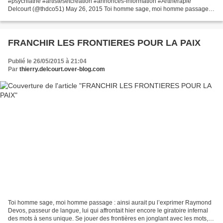
#psychiatrie #artistesetcréation #annonces-information #Artthérapie
Delcourt (@thdco51) May 26, 2015 Toi homme sage, moi homme passage :
ainsi aurait pu l'exprimer Raymond Devos,...
FRANCHIR LES FRONTIERES POUR LA PAIX
Publié le 26/05/2015 à 21:04
Par
thierry.delcourt.over-blog.com
Toi homme sage, moi homme passage : ainsi aurait pu l’exprimer Raymond
Devos, passeur de langue, lui qui affrontait hier encore le giratoire infernal
des mots à sens unique. Se jouer des frontières en jonglant avec les mots,