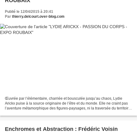
ROUBAIX
Publié le 12/04/2015 à 20:41
Par
thierry.delcourt.over-blog.com
Œuvrée par l’élémentaire, charriée et bousculée jusqu’au chaos, Lydie
Arickx puise à la source originaire de l’être et du monde. Elle ne craint pas
l’aventure métamorphique des figures-paysages, ni la traversée du territoire
des morts, suppliciés et macchabées....
Enchromes et Abstraction : Frédéric Voisin