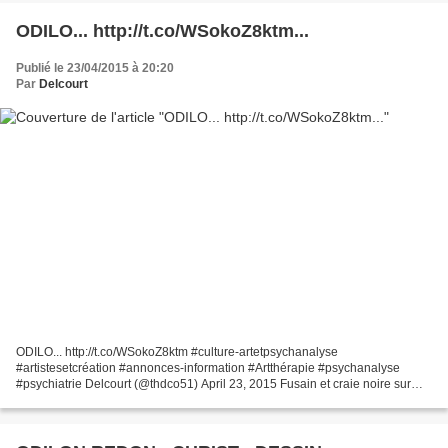
ODILO... http://t.co/WSokoZ8ktm...
Publié le 23/04/2015 à 20:20
Par
Delcourt
ODILO... http://t.co/WSokoZ8ktm #culture-artetpsychanalyse
#artistesetcréation #annonces-information #Artthérapie #psychanalyse
#psychiatrie Delcourt (@thdco51) April 23, 2015 Fusain et craie noire sur
papier jaune 34x27 - Réalisé vers 1878 - 1880 Musées...