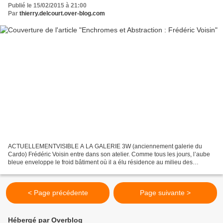
Publié le 15/02/2015 à 21:00
Par
thierry.delcourt.over-blog.com
ACTUELLEMENTVISIBLE A LA GALERIE 3W (anciennement galerie du
Cardo) Frédéric Voisin entre dans son atelier. Comme tous les jours, l’aube
bleue enveloppe le froid bâtiment où il a élu résidence au milieu des
bureaux et des industries. Au sortir du sommeil,...
< Page précédente
Page suivante >
Hébergé par Overblog