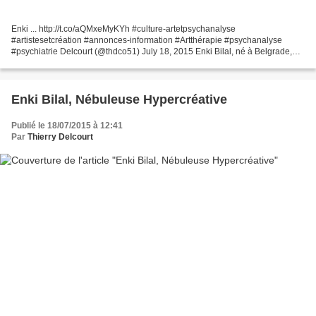
Enki ... http://t.co/aQMxeMyKYh #culture-artetpsychanalyse
#artistesetcréation #annonces-information #Artthérapie #psychanalyse
#psychiatrie Delcourt (@thdco51) July 18, 2015 Enki Bilal, né à Belgrade,
arrive à Paris à l'âge de dix ans et s'y trouve confronté,...
Enki Bilal, Nébuleuse Hypercréative
Publié le 18/07/2015 à 12:41
Par
Thierry Delcourt