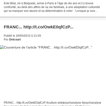
Enki Bilal, né à Belgrade, arrive à Paris à l’âge de dix ans et s’y trouve
confronté, au-delà des affres de sa vie familiale, à une adaptation culturelle
qui va marquer son œuvre et sa détermination à créer : ‘Lorsque je suis
arrivé en France, le dessin...
FRANC... http://t.co/OwkE0qfCzP...
Publié le 26/05/2015 à 21:05
Par
Delcourt
FRANC... http://t.co/OwkE0qfCzP #culture-artetpsychanalyse #psychanalyse