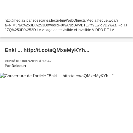
http://media2.parisdescartes.fr/cgi-bin/WebObjects/Mediatheque.woa/?
a=NjM5NA%253D%253D&wosid=0WANbDwVB1E7Y9EwIoVD2w&all=dHJ
1ZQ%253D%253D Le visage entre visible et invisible VIDEO DE LA
CONFERENCE http://media2.parisdescartes.fr/cgi-
bin/WebObjects/Mediatheque.woa/?
a=NjM5NA%253D%253D&wosid=0WANbDwVB1E7Y9EwIoVD2w&all=dHJ
1ZQ%253D%253D...
Enki ... http://t.co/aQMxeMyKYh...
Publié le 18/07/2015 à 12:42
Par
Delcourt