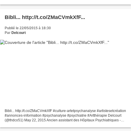
audacieuses pirouettes aux...
Bibli... http://t.co/ZMaCVmkXfF...
Publié le 22/05/2015 à 18:30
Par
Delcourt
Bibli... http://t.co/ZMaCVmkXfF #culture-artetpsychanalyse #artistesetcréation
#annonces-information #psychanalyse #psychiatrie #Artthérapie Delcourt
(@thdco51) May 22, 2015 Ancien assistant des Hôpitaux Psychiatriques -
Ancien expert auprès des Tribunaux...