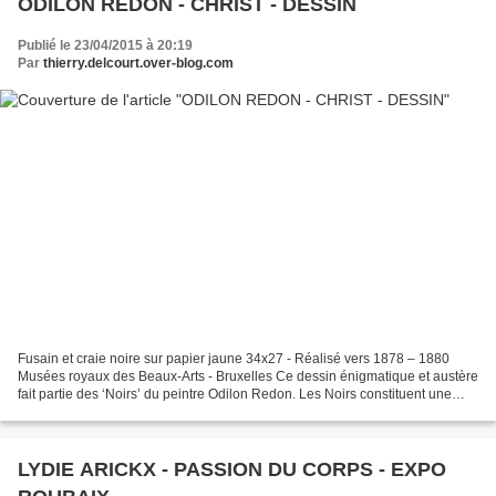
ODILON REDON - CHRIST - DESSIN
Publié le 23/04/2015 à 20:19
Par
thierry.delcourt.over-blog.com
Fusain et craie noire sur papier jaune 34x27 - Réalisé vers 1878 – 1880
Musées royaux des Beaux-Arts - Bruxelles Ce dessin énigmatique et austère
fait partie des ‘Noirs’ du peintre Odilon Redon. Les Noirs constituent une
longue série de dessins, gravures...
LYDIE ARICKX - PASSION DU CORPS - EXPO