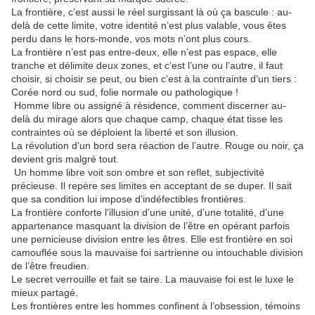
La frontière, c’est aussi le réel surgissant là où ça bascule : au-
delà de cette limite, votre identité n’est plus valable, vous êtes
perdu dans le hors-monde, vos mots n’ont plus cours.
La frontière n’est pas entre-deux, elle n’est pas espace, elle
tranche et délimite deux zones, et c’est l’une ou l’autre, il faut
choisir, si choisir se peut, ou bien c’est à la contrainte d’un tiers :
Corée nord ou sud, folie normale ou pathologique !
Homme libre ou assigné à résidence, comment discerner au-
delà du mirage alors que chaque camp, chaque état tisse les
contraintes où se déploient la liberté et son illusion.
La révolution d’un bord sera réaction de l’autre. Rouge ou noir, ça
devient gris malgré tout.
Un homme libre voit son ombre et son reflet, subjectivité
précieuse. Il repère ses limites en acceptant de se duper. Il sait
que sa condition lui impose d’indéfectibles frontières.
La frontière conforte l’illusion d’une unité, d’une totalité, d’une
appartenance masquant la division de l’être en opérant parfois
une pernicieuse division entre les êtres. Elle est frontière en soi
camouflée sous la mauvaise foi sartrienne ou intouchable division
de l’être freudien.
Le secret verrouille et fait se taire. La mauvaise foi est le luxe le
mieux partagé.
Les frontières entre les hommes confinent à l’obsession, témoins