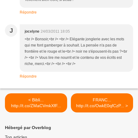
Répondre
J
jocelyne
24/03/2011 18:05
<br /> Bonsoir,<br /> <br /> Elégante jonglerie avec les mots
qui me font gamberger à souhait. La pensée n'a pas de
frontière et le rouge et le<br /> noir ne s'épousent-ils pas ?<br
/> <br /> Vous lire me nourrit et le contenu de vos écrits est
riche, merci.<br /> <br /> <br />
Répondre
< Bibli...
FRANC...
http://t.co/ZMaCVmkXfF...
http://t.co/OwkE0qfCzP... >
Hébergé par Overblog
Top articles