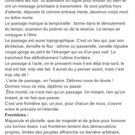
contrôlent les flux. Ils attendent un signe pour exister ou bien ils
ont un message prioritaire à transmettre. Ils sont parfois hors
d’attente, déposés là comme entrave inerte, devenus corps mort
ou lettre morte.
Le passage marque la temporalité : borne dans le déroulement
du temps, scansion du poème ou de la séance. Le temps se
conjugue à l’être.
Le passage est aussi topographique. C’est un lieu qui, par son
étroitesse, densifie le flux : isthme ou passerelle, venelle réputée
coupe-gorge au péril de l’étranger qui va d’un pas naïf. Le
tranchant fixe définitivement l’ultime frontière.
Le passage à l’acte, on le pressent mais il est déjà trop tard, le
mal est fait, trop vite fait. Il aurait du y penser avant, mais c’est
trop vite dit !
L’acte de passage, on l’espère. Délivrez-nous du doute !
Donnez-nous ce visa, diplôme ou passe.
Être mortel, ce n’est rien qu’un passage. Un instant, rien qu’un
instant, je ne fais que passer.
C’est une frontière qui, un jour, pour chacun de nous, s’ouvre
entre le précaire et l’éternité.
Frontières :
Majuscule et plurielle, que de majesté et de grâce pour honorer
ces bornes lisses. Les frontières tentent des démarcations
propres, limites des peuples affranchis ou barrière arbitraire,