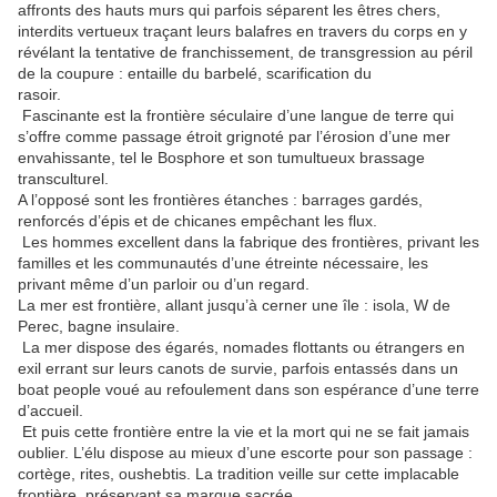
affronts des hauts murs qui parfois séparent les êtres chers,
interdits vertueux traçant leurs balafres en travers du corps en y
révélant la tentative de franchissement, de transgression au péril
de la coupure : entaille du barbelé, scarification du
rasoir.
Fascinante est la frontière séculaire d’une langue de terre qui
s’offre comme passage étroit grignoté par l’érosion d’une mer
envahissante, tel le Bosphore et son tumultueux brassage
transculturel.
A l’opposé sont les frontières étanches : barrages gardés,
renforcés d’épis et de chicanes empêchant les flux.
Les hommes excellent dans la fabrique des frontières, privant les
familles et les communautés d’une étreinte nécessaire, les
privant même d’un parloir ou d’un regard.
La mer est frontière, allant jusqu’à cerner une île : isola, W de
Perec, bagne insulaire.
La mer dispose des égarés, nomades flottants ou étrangers en
exil errant sur leurs canots de survie, parfois entassés dans un
boat people voué au refoulement dans son espérance d’une terre
d’accueil.
Et puis cette frontière entre la vie et la mort qui ne se fait jamais
oublier. L’élu dispose au mieux d’une escorte pour son passage :
cortège, rites, oushebtis. La tradition veille sur cette implacable
frontière, préservant sa marque sacrée.