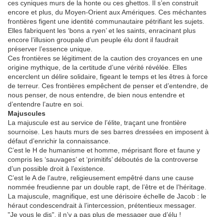
ces cyniques murs de la honte ou ces ghettos. Il s’en construit
encore et plus, du Moyen-Orient aux Amériques. Ces méchantes
frontières figent une identité communautaire pétrifiant les sujets.
Elles fabriquent les ‘bons a ryen’ et les saints, enracinant plus
encore l’illusion groupale d’un peuple élu dont il faudrait
préserver l’essence unique.
Ces frontières se légitiment de la caution des croyances en une
origine mythique, de la certitude d’une vérité révélée. Elles
encerclent un délire solidaire, figeant le temps et les êtres à force
de terreur. Ces frontières empêchent de penser et d’entendre, de
nous penser, de nous entendre, de bien nous entendre et
d’entendre l’autre en soi.
Majuscules
La majuscule est au service de l’élite, traçant une frontière
sournoise. Les hauts murs de ses barres dressées en imposent à
défaut d’enrichir la connaissance.
C’est le H de humanisme et homme, méprisant flore et faune y
compris les ‘sauvages’ et ‘primitifs’ déboutés de la controverse
d’un possible droit à l’existence.
C’est le A de l’autre, religieusement empêtré dans une cause
nommée freudienne par un double rapt, de l’être et de l’héritage.
La majuscule, magnifique, est une dérisoire échelle de Jacob : le
héraut condescendrait à l’intercession, prétentieux messager.
"Je vous le dis", il n’y a pas plus de messager que d’élu !