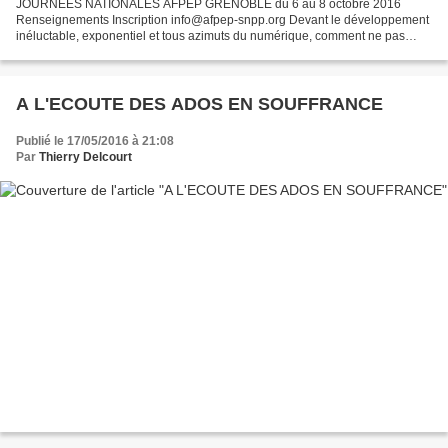
JOURNÉES NATIONALES AFPEP GRENOBLE du 6 au 8 octobre 2016
Renseignements Inscription info@afpep-snpp.org Devant le développement
inéluctable, exponentiel et tous azimuts du numérique, comment ne pas
s'interroger sur les enjeux et perspectives qui s'ouvrent...
A L'ECOUTE DES ADOS EN SOUFFRANCE
Publié le 17/05/2016 à 21:08
Par
Thierry Delcourt