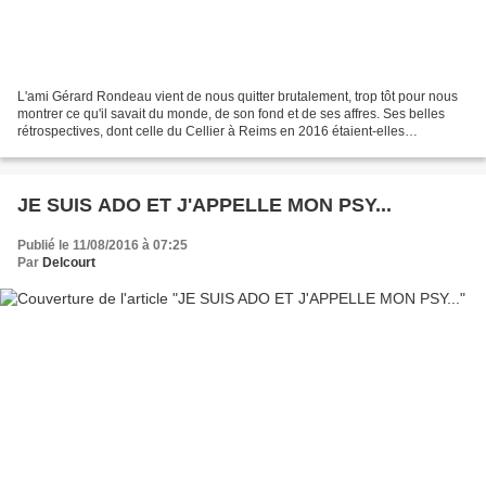
L'ami Gérard Rondeau vient de nous quitter brutalement, trop tôt pour nous
montrer ce qu'il savait du monde, de son fond et de ses affres. Ses belles
rétrospectives, dont celle du Cellier à Reims en 2016 étaient-elles
prémonitoires. Repose en paix, Gérard,...
JE SUIS ADO ET J'APPELLE MON PSY...
Publié le 11/08/2016 à 07:25
Par
Delcourt