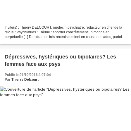
Invité(s) : Thierry DELCOURT, médecin psychiatre, rédacteur en chef de la
revue " Psychiatries " Thème : aborder concrètement un monde en
perpétuelle [...] Des drames très récents mettent en cause des ados, parfois
très jeunes, et parmi eux, de plus en...
Dépressives, hystériques ou bipolaires? Les
femmes face aux psys
Publié le 01/10/2016 à 07:04
Par
Thierry Delcourt