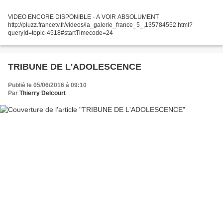
VIDEO ENCORE DISPONIBLE - A VOIR ABSOLUMENT
http://pluzz.francetv.fr/videos/la_galerie_france_5_,135784552.html?
queryId=topic-4518#startTimecode=24
TRIBUNE DE L'ADOLESCENCE
Publié le 05/06/2016 à 09:10
Par
Thierry Delcourt