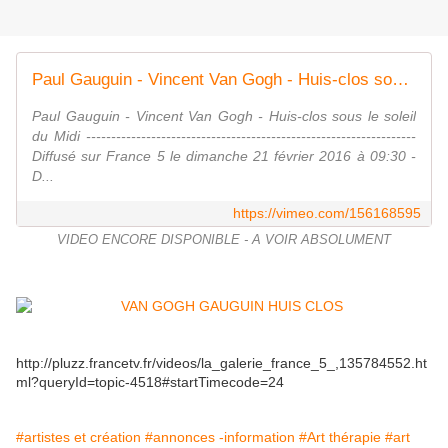
Paul Gauguin - Vincent Van Gogh - Huis-clos sous le soleil du Midi_France 5_21/02/2016.
Paul Gauguin - Vincent Van Gogh - Huis-clos sous le soleil
du Midi ------------------------------------------------------------------
Diffusé sur France 5 le dimanche 21 février 2016 à 09:30 -
D...
https://vimeo.com/156168595
VIDEO ENCORE DISPONIBLE - A VOIR ABSOLUMENT
http://pluzz.francetv.fr/videos/la_galerie_france_5_,135784552.ht
ml?queryId=topic-4518#startTimecode=24
#artistes et création
#annonces -information
#Art thérapie
#art