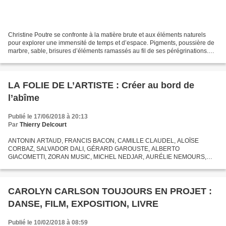
Christine Poutre se confronte à la matière brute et aux éléments naturels
pour explorer une immensité de temps et d’espace. Pigments, poussière de
marbre, sable, brisures d’éléments ramassés au fil de ses pérégrinations.
Elle utilise tout ce qui lui permet...
LA FOLIE DE L’ARTISTE : Créer au bord de
l’abîme
Publié le 17/06/2018 à 20:13
Par
Thierry Delcourt
ANTONIN ARTAUD, FRANCIS BACON, CAMILLE CLAUDEL, ALOÏSE
CORBAZ, SALVADOR DALI, GÉRARD GAROUSTE, ALBERTO
GIACOMETTI, ZORAN MUSIC, MICHEL NEDJAR, AURÉLIE NEMOURS,
VASLAV NIJINSKI, NIKI DE SAINT PHALLE, VINCENT VAN GOGH,
VLADIMIR VELICKOVIC Comment Francis...
CAROLYN CARLSON TOUJOURS EN PROJET :
DANSE, FILM, EXPOSITION, LIVRE
Publié le 10/02/2018 à 08:59