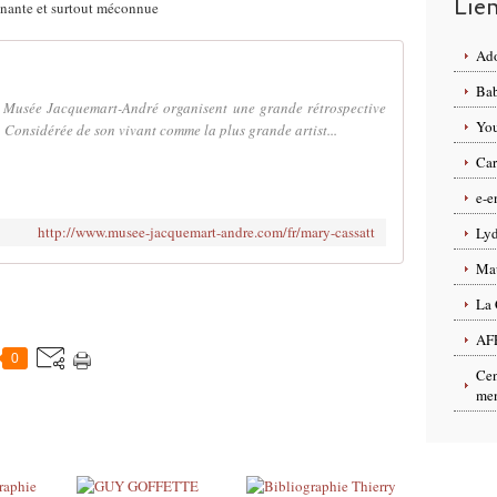
Lie
renante et surtout méconnue
Ado
Bab
e Musée Jacquemart-André organisent une grande rétrospective
You
 Considérée de son vivant comme la plus grande artist...
Car
e-e
http://www.musee-jacquemart-andre.com/fr/mary-cassatt
Lyd
Ma
La 
AF
0
Cen
men