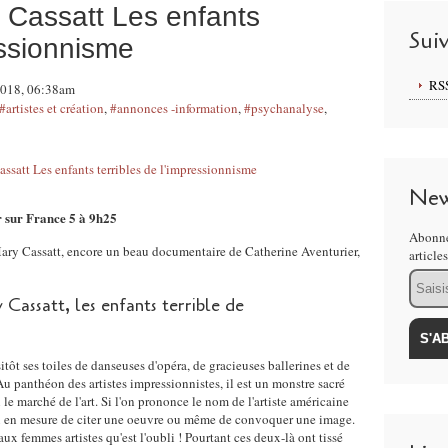
Cassatt Les enfants
Sui
essionnisme
RS
 2018, 06:38am
#artistes et création
,
#annonces -information
,
#psychanalyse
,
New
sur France 5 à 9h25
Abonne
Mary Cassatt, encore un beau documentaire de Catherine Aventurier,
article
Email
assatt, les enfants terrible de
ôt ses toiles de danseuses d'opéra, de gracieuses ballerines et de
Au panthéon des artistes impressionnistes, il est un monstre sacré
le marché de l'art. Si l'on prononce le nom de l'artiste américaine
 en mesure de citer une oeuvre ou même de convoquer une image.
aux femmes artistes qu'est l'oubli ! Pourtant ces deux-là ont tissé