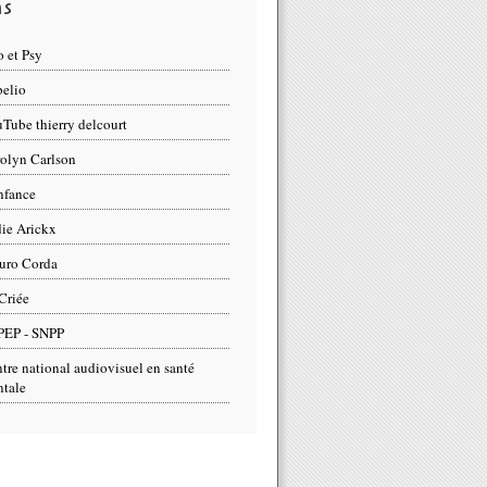
ns
 et Psy
elio
Tube thierry delcourt
olyn Carlson
nfance
ie Arickx
uro Corda
Criée
PEP - SNPP
tre national audiovisuel en santé
tale