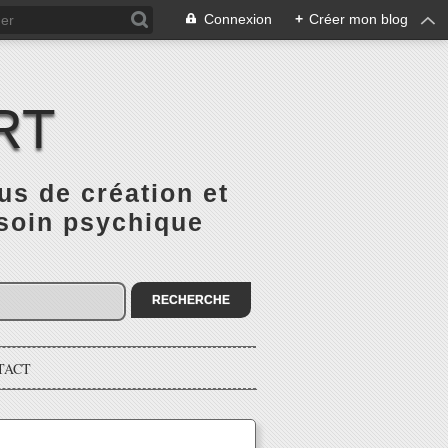
Connexion
+
Créer mon blog
RT
 de création et
 soin psychique
TACT