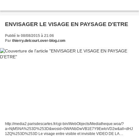
ENVISAGER LE VISAGE EN PAYSAGE D'ETRE
Publié le 08/08/2015 à 21:06
Par
thierry.delcourt.over-blog.com
http://media2.parisdescartes.fr/cgi-bin/WebObjects/Mediatheque.woa/?
a=NjM5NA%253D%253D&wosid=0WANbDwVB1E7Y9EwIoVD2w&all=dHJ
1ZQ%253D%253D Le visage entre visible et invisible VIDEO DE LA
CONFERENCE http://media2.parisdescartes.fr/cgi-