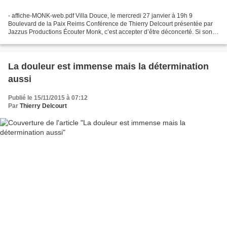
- affiche-MONK-web.pdf Villa Douce, le mercredi 27 janvier à 19h 9
Boulevard de la Paix Reims Conférence de Thierry Delcourt présentée par
Jazzus Productions Écouter Monk, c’est accepter d’être déconcerté. Si son
style peut séduire, il sollicite aussi...
La douleur est immense mais la détermination
aussi
Publié le 15/11/2015 à 07:12
Par
Thierry Delcourt