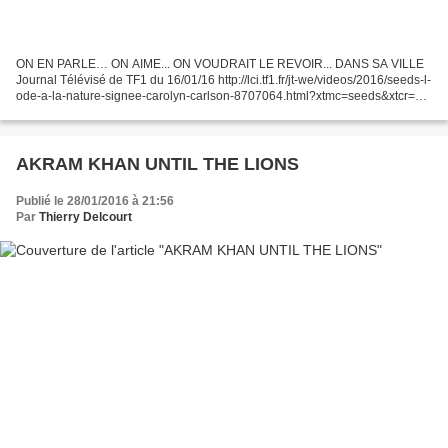
ON EN PARLE… ON AIME... ON VOUDRAIT LE REVOIR... DANS SA VILLE
Journal Télévisé de TF1 du 16/01/16 http://lci.tf1.fr/jt-we/videos/2016/seeds-l-
ode-a-la-nature-signee-carolyn-carlson-8707064.html?xtmc=seeds&xtcr=1
Femme Majuscule - janvier/fev 2016 http://carolyn-carlson.com/wp-
content/uploads/2015/04/FEMME_MAJUSCULE_JANVIER_FEVRIER_2016
_Carolyn-Carlson.pdf...
AKRAM KHAN UNTIL THE LIONS
Publié le 28/01/2016 à 21:56
Par
Thierry Delcourt