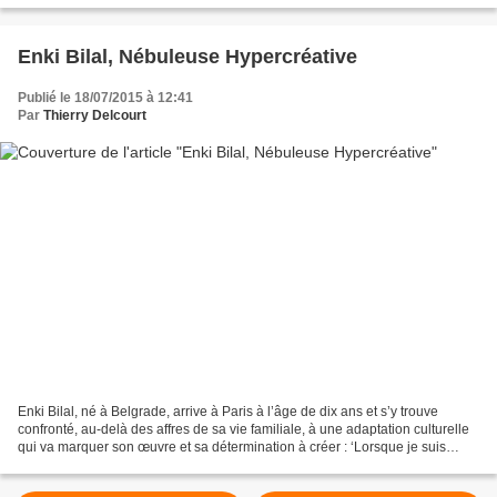
bin/WebObjects/Mediatheque.woa/?
a=NjM5NA%253D%253D&wosid=0WANbDwVB1E7Y9EwIoVD2w&all=dHJ
1ZQ%253D%253D...
Enki Bilal, Nébuleuse Hypercréative
Publié le 18/07/2015 à 12:41
Par
Thierry Delcourt
Enki Bilal, né à Belgrade, arrive à Paris à l’âge de dix ans et s’y trouve
confronté, au-delà des affres de sa vie familiale, à une adaptation culturelle
qui va marquer son œuvre et sa détermination à créer : ‘Lorsque je suis
arrivé en France, le dessin...