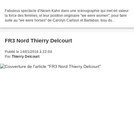
Fabuleux spectacle d'Akram Kahn dans une scénographie qui met en valeur
la force des femmes, et leur position originaire "we were women", pour faire
suite au "we were horses" de Carolyn Carlson et Bartabas. Issu du
mahabharata, l'histoire magnifiée d'Amba,...
FR3 Nord Thierry Delcourt
Publié le 14/01/2016 à 22:04
Par
Thierry Delcourt