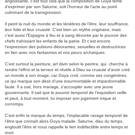
angoissante, c’est tout cela que la composition de Goya tente
d’exprimer par son Saturne, soit l’horreur de l’acte au point
culminant de la transgression.
Il peint la nuit du monde et les ténèbres de l’être, leur souffrance,
leur folie et leur cruauté. C’est bien un mythe originaire, mais
c’est aussi l’Espagne à feu et à sang dévorée par le pouvoir des
chefs trahissant les enfants de la patrie. Et c’est encore
l’expression des pulsions dévorantes, sexuelles et destructrices
en lien avec nos fantasmes et nos peurs archaïques.
C’est surtout la peinture, art divin selon le peintre, qui
cherche à
rendre l’effroi et la terreur et révèle à Dieu sa cruauté d’avoir créé
un monde à son image, car Goya croit, comme ses congénères,
ce qui marque son désir d’une insurmontable et impardonnable
faute. Il a osé, hors mariage, s’accoupler avec une jeune
gouvernante. Il sait que le pouvoir temporel de l’inquisition veille
et peut, à tout moment, lui imposer son jugement inique et
corrompu.
C’est enfin la marque du temps, l’implacable ravage temporel de
l’être que connaît alors Goya malade. Saturne, dieu du temps,
engloutit l’être et nous rappelle le lien indéfectible entre temps et
mort.