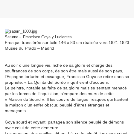
Saturne - Francisco Goya y Lucientes
Fresque transférée sur toile 146 x 83 cm réalisée vers 1821-1823
Musée du Prado – Madrid
Au soir d’une longue vie, riche de sa gloire et chargé des
souffrances de son corps, de son être mais aussi de son pays,
l’Espagne torturée et exsangue, Francisco Goya se retire dans sa
propriété, « La Quinta del Sordo » qu’il vient d’acquérir.
Le peintre, notable au faîte de sa gloire mais se sentant menacé
par les forces de l’inquisition, s’empare des murs de cette
« Maison du Sourd ». Il les couvre de larges fresques qui hantent
la maison d’un enfer obscur, peuplé d’êtres étranges et
menaçants.
Goya sourd et voyant
partagea son silence peuplé de démons
avec celui de cette demeure.
Les murs ont des oreilles, dit-on. Là, ce fut plutôt, les murs crient,