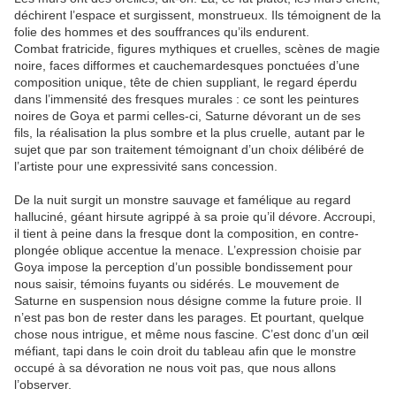
déchirent l’espace et surgissent, monstrueux. Ils témoignent de la
folie des hommes et des souffrances qu’ils endurent.
Combat fratricide, figures mythiques et cruelles, scènes de magie
noire, faces difformes et cauchemardesques ponctuées d’une
composition unique, tête de chien suppliant, le regard éperdu
dans l’immensité des fresques murales : ce sont les peintures
noires de Goya et parmi celles-ci, Saturne dévorant un de ses
fils, la réalisation la plus sombre et la plus cruelle, autant par le
sujet que par son traitement témoignant d’un choix délibéré de
l’artiste pour une expressivité sans concession.
De la nuit surgit un monstre sauvage et famélique au regard
halluciné, géant hirsute agrippé à sa proie qu’il dévore. Accroupi,
il tient à peine dans la fresque dont la composition, en contre-
plongée oblique accentue la menace. L’expression choisie par
Goya impose la perception d’un possible bondissement pour
nous saisir, témoins fuyants ou sidérés. Le mouvement de
Saturne en suspension nous désigne comme la future proie. Il
n’est pas bon de rester dans les parages. Et pourtant, quelque
chose nous intrigue, et même nous fascine. C’est donc d’un œil
méfiant, tapi dans le coin droit du tableau afin que le monstre
occupé à sa dévoration ne nous voit pas, que nous allons
l’observer.