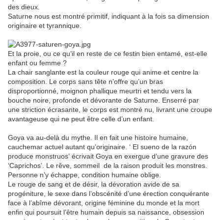
des dieux.
Saturne nous est montré primitif, indiquant à la fois sa dimension
originaire et tyrannique.
Et la proie, ou ce qu’il en reste de ce festin bien entamé, est-elle
enfant ou femme ?
La chair sanglante est la couleur rouge qui anime et centre la
composition. Le corps sans tête n’offre qu’un bras
disproportionné, moignon phallique meurtri et tendu vers la
bouche noire, profonde et dévorante de Saturne. Enserré par
une striction écrasante, le corps est montré nu, livrant une croupe
avantageuse qui ne peut être celle d’un enfant.
Goya va au-delà du mythe. Il en fait une histoire humaine,
cauchemar actuel autant qu’originaire. ‘ El
sueno de la razón
produce monstruos’
écrivait
Goya en
exergue d’une gravure
des
‘Caprichos’. Le
rêve
,
sommeil
de la
raison produit les monstres.
Personne n’y échappe, condition humaine oblige.
Le rouge de sang et de désir, la dévoration avide de sa
progéniture, le sexe dans l’obscénité d’une érection conquérante
face à l’abîme dévorant, origine féminine du monde et la mort
enfin qui poursuit l’être humain depuis sa naissance, obsession