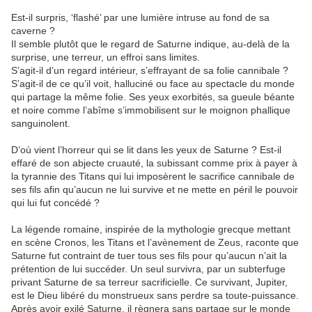
Est-il surpris, ‘flashé’ par une lumière intruse au fond de sa
caverne ?
Il semble plutôt que le regard de Saturne indique, au-delà de la
surprise, une terreur, un effroi sans limites.
S’agit-il d’un regard intérieur, s’effrayant de sa folie cannibale ?
S’agit-il de ce qu’il voit, halluciné ou face au spectacle du monde
qui partage la même folie. Ses yeux exorbités, sa gueule béante
et noire comme l’abîme s’immobilisent sur le moignon phallique
sanguinolent.
D’où vient l’horreur qui se lit dans les yeux de Saturne ? Est-il
effaré de son abjecte cruauté, la subissant comme prix à payer à
la tyrannie des Titans qui lui imposèrent le sacrifice cannibale de
ses fils afin qu’aucun ne lui survive et ne mette en péril le pouvoir
qui lui fut concédé ?
La légende romaine, inspirée de la mythologie grecque mettant
en scène Cronos, les Titans et l’avènement de Zeus, raconte que
Saturne fut contraint de tuer tous ses fils pour qu’aucun n’ait la
prétention de lui succéder. Un seul survivra, par un subterfuge
privant Saturne de sa terreur sacrificielle. Ce survivant, Jupiter,
est le Dieu libéré du monstrueux sans perdre sa toute-puissance.
Après avoir exilé Saturne, il règnera sans partage sur le monde