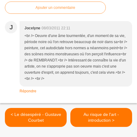
Ajouter un commentaire
J
Jocelyne
08/03/2011 22:11
<br /> Oeuvre d'une âme tourmentée, d'un moment de sa vie,
période noire où l'on retrouve beaucoup de noir dans sa<br />
peinture, cet autodictate hors normes a néanmoins peint<br />
des scènes moins monstrueuses où l'on perçoit l'influence<br
/> de REMBRANDT.<br /> Intéressant de connaître la vie d'un
artiste, on ne s'approprie pas son oeuvre mais c'est une
ouverture d'esprit, on apprend toujours, c'est cela vivre.<br />
<br /> <br />
Répondre
< Le désespéré - Gustave
Au risque de l'art -
Courbet
introduction >