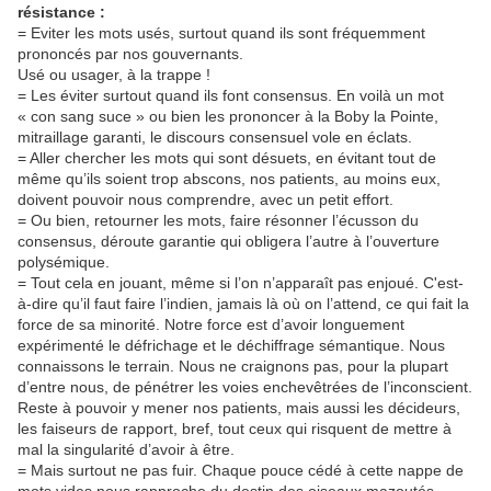
résistance :
= Eviter les mots usés, surtout quand ils sont fréquemment
prononcés par nos gouvernants.
Usé ou usager, à la trappe !
= Les éviter surtout quand ils font consensus. En voilà un mot
« con sang suce » ou bien les prononcer à la Boby la Pointe,
mitraillage garanti, le discours consensuel vole en éclats.
= Aller chercher les mots qui sont désuets, en évitant tout de
même qu’ils soient trop abscons, nos patients, au moins eux,
doivent pouvoir nous comprendre, avec un petit effort.
= Ou bien, retourner les mots, faire résonner l’écusson du
consensus, déroute garantie qui obligera l’autre à l’ouverture
polysémique.
= Tout cela en jouant, même si l’on n’apparaît pas enjoué. C'est-
à-dire qu’il faut faire l’indien, jamais là où on l’attend, ce qui fait la
force de sa minorité. Notre force est d’avoir longuement
expérimenté le défrichage et le déchiffrage sémantique. Nous
connaissons le terrain. Nous ne craignons pas, pour la plupart
d’entre nous, de pénétrer les voies enchevêtrées de l’inconscient.
Reste à pouvoir y mener nos patients, mais aussi les décideurs,
les faiseurs de rapport, bref, tout ceux qui risquent de mettre à
mal la singularité d’avoir à être.
= Mais surtout ne pas fuir. Chaque pouce cédé à cette nappe de