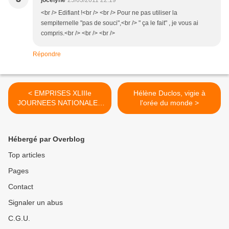
jocelyne
25/03/2011 22:19
<br /> Edifiant !<br /> <br /> Pour ne pas utiliser la
sempiternelle "pas de souci",<br /> " ça le fait" , je vous ai
compris.<br /> <br /> <br />
Répondre
< EMPRISES XLIIIe
Hélène Duclos, vigie à
JOURNEES NATIONALES
l'orée du monde >
AFPEP à STRASBOURG
Hébergé par Overblog
Top articles
Pages
Contact
Signaler un abus
C.G.U.