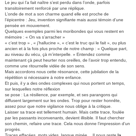
Le jeu qui l’a fait naître s’est perdu dans l’onde, parfois
transitoirement renforcé par une réplique.
L’onde de mot a son charme quand elle est proche de
l’épicentre : Jeu, invention signifiante mais aussi témoin d’une
pensée en mouvement.
Quelques exemples parmi les moribondes qui vous restent en
mémoire : « On va s’arracher »
« c’est trop » , « j’hallucine », « c’est le truc qui le fait », ou plus
ancien et à la fois plus proche de notre champ : « Quelque part,
au niveau du vécu, çà m’interpelle. » Entendez comme
maintenant çà peut heurter nos oreilles, de l’avoir trop entendu,
comme une ritournelle vidée de son sens.
Mais accordons nous cette résonance, cette jubilation de la
répétition si nécessaire à notre enfance.
Et puis, il y a des ondes complexes qui nous portent un temps,
sur lesquelles notre réflexion
se pose : La résilience, par exemple, et ses parangons qui
diffusent largement sur les ondes. Trop pour rester honnête,
assez pour que notre vigilance nous oblige à la critique.
Laisser sa trace est tellement humain. Mais cette trace, foulée
par les passants inconvenants, devient illisible. Il faut chercher
son chemin, refaire une trace. Cela nous donne l’impression d’un
progrès.
Traces effacées, mots vides, langue minée… Il nous reste
la