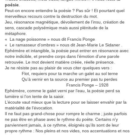
poésie
.
Peut-on encore entendre la poésie ? Pas sûr ! Et pourtant quel
merveilleux recours contre la destruction du mot.
Jeu, résonance magnétique, dévoilement de l’insu, création de
sens, cascade polysémique mais aussi plénitude de la
métaphore.
« La nage poissonne » nous dit Francis Ponge
« Le ramasseur d’ombres » nous dit Jean-Marie Le Sidaner .
Ephémère et intangible, la poésie peut entrer en résonance avec
notre indicible, et prendre corps dans l’émotion d’une parole
retrouvée. Le mot devient matière créée, réelle présence.
Je ne résiste pas au plaisir de vous citer quelques vers :
Flot, requiers pour ta marche un galet au sol terne
Qu’à vernir en ta source au premier pas tu perdes
Francis Ponge – 1928
Ephémère, comme le galet verni par l’eau, la poésie perd sa
lumière si l’on tente de la saisir.
L’écoute vaut mieux que la lecture pour se laisser envahir par la
matérialité de l’évocation.
Il ne faut pas grand-chose pour rompre le charme ; juste parfois
ne pas être en phase avec le rythme du poète. Certains n’y
parviennent jamais, à ce rythme, éloignés qu’ils sont de leur
propre rythme : Nos pleins et nos vides, nos accentuations et nos