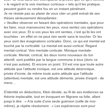
« le regard et la voix mentaux corticaux » tels qu’il les pratique,
peuvent guérir ou rendre fou en un instant pénétrant.
Je ne résiste pas au plaisir de vous citer un petit extrait de ses
thèses sérieusement désopilantes :
« Veuillez observer en faisant des opérations mentales, que pour
les faire, vous manoeuvrez les yeux, vous sentez ces opérations
avec vos yeux. Et si vos yeux les ont senties, c’est qu’ils les ont
touchées : en effet on ne peut rien sentir sans le toucher. Or les
yeux sont des évaginations corticales. Donc, ce qui est mental est
touché par la corticalité. Le mental est aussi cortical. Regard
mental-cortical. Voix mentale-corticale. Mimique mentale-
corticale. Mental, cortical, les deux noms nouveaux du ton
attentif, sont justifiés par la langue commune à tous (donc ce
n’est pas autiste). Et encore un point. S’il est vrai que toute autre
attitude que l’attitude ironique, est une attitude désironique,
privée d’ironie, de même toute autre attitude que l’attitude
(attentive) mentale, est une attitude démente, privée d’esprit - de
mens…
D’identité en déductions, Klein dévide, au fil de ses évidences sa
théorie implacable, tout en évoquant en filigrane sa folie, allant
jusqu’à dire : « A la suite d’une seule guérison (celle de moi-
même), je répète résolument : « Les expériences sont pour