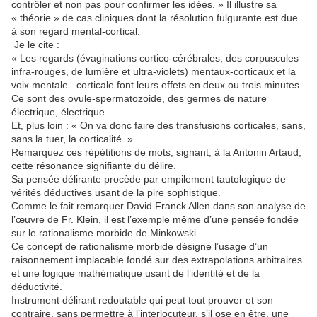
contrôler et non pas pour confirmer les idées. » Il illustre sa
« théorie » de cas cliniques dont la résolution fulgurante est due
à son regard mental-cortical.
Je le cite :
« Les regards (évaginations cortico-cérébrales, des corpuscules
infra-rouges, de lumière et ultra-violets) mentaux-corticaux et la
voix mentale –corticale font leurs effets en deux ou trois minutes.
Ce sont des ovule-spermatozoide, des germes de nature
électrique, électrique.
Et, plus loin : « On va donc faire des transfusions corticales, sans,
sans la tuer, la corticalité. »
Remarquez ces répétitions de mots, signant, à la Antonin Artaud,
cette résonance signifiante du délire.
Sa pensée délirante procède par empilement tautologique de
vérités déductives usant de la pire sophistique.
Comme le fait remarquer David Franck Allen dans son analyse de
l’œuvre de Fr. Klein, il est l’exemple même d’une pensée fondée
sur le rationalisme morbide de Minkowski.
Ce concept de rationalisme morbide désigne l’usage d’un
raisonnement implacable fondé sur des extrapolations arbitraires
et une logique mathématique usant de l’identité et de la
déductivité.
Instrument délirant redoutable qui peut tout prouver et son
contraire, sans permettre à l’interlocuteur, s’il ose en être, une