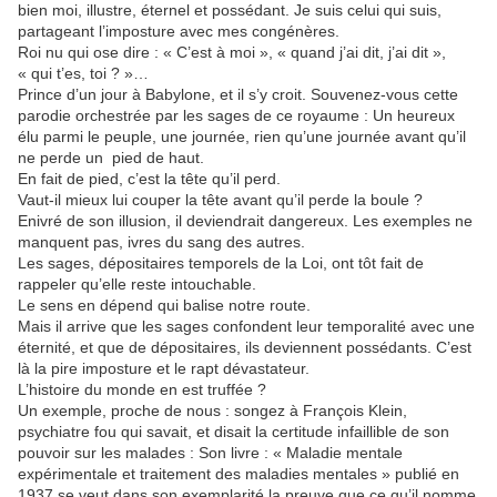
bien moi, illustre, éternel et possédant. Je suis celui qui suis,
partageant l’imposture avec mes congénères.
Roi nu qui ose dire : « C’est à moi », « quand j’ai dit, j’ai dit »,
« qui t’es, toi ? »…
Prince d’un jour à Babylone, et il s’y croit. Souvenez-vous cette
parodie orchestrée par les sages de ce royaume : Un heureux
élu parmi le peuple, une journée, rien qu’une journée avant qu’il
ne perde un
pied de haut.
En fait de pied, c’est la tête qu’il perd.
Vaut-il mieux lui couper la tête avant qu’il perde la boule ?
Enivré de son illusion, il deviendrait dangereux. Les exemples ne
manquent pas, ivres du sang des autres.
Les sages, dépositaires temporels de la Loi, ont tôt fait de
rappeler qu’elle reste intouchable.
Le sens en dépend qui balise notre route.
Mais il arrive que les sages confondent leur temporalité avec une
éternité, et que de dépositaires, ils deviennent possédants. C’est
là la pire imposture et le rapt dévastateur.
L’histoire du monde en est truffée ?
Un exemple, proche de nous : songez à François Klein,
psychiatre fou qui savait, et disait la certitude infaillible de son
pouvoir sur les malades : Son livre : « Maladie mentale
expérimentale et traitement des maladies mentales » publié en
1937 se veut dans son exemplarité la preuve que ce qu’il nomme