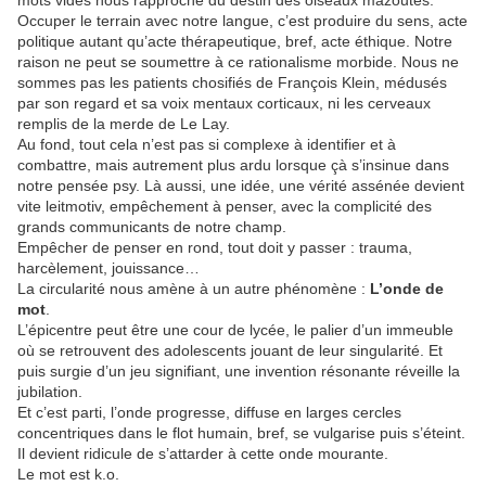
mots vides nous rapproche du destin des oiseaux mazoutés.
Occuper le terrain avec notre langue, c’est produire du sens, acte
politique autant qu’acte thérapeutique, bref, acte éthique. Notre
raison ne peut se soumettre à ce rationalisme morbide. Nous ne
sommes pas les patients chosifiés de François Klein, médusés
par son regard et sa voix mentaux corticaux, ni les cerveaux
remplis de la merde de Le Lay.
Au fond, tout cela n’est pas si complexe à identifier et à
combattre, mais autrement plus ardu lorsque çà s’insinue dans
notre pensée psy. Là aussi, une idée, une vérité assénée devient
vite leitmotiv, empêchement à penser, avec la complicité des
grands communicants de notre champ.
Empêcher de penser en rond, tout doit y passer : trauma,
harcèlement, jouissance…
La circularité nous amène à un autre phénomène :
L’onde de
mot
.
L’épicentre peut être une cour de lycée, le palier d’un immeuble
où se retrouvent des adolescents jouant de leur singularité. Et
puis surgie d’un jeu signifiant, une invention résonante réveille la
jubilation.
Et c’est parti, l’onde progresse, diffuse en larges cercles
concentriques dans le flot humain, bref, se vulgarise puis s’éteint.
Il devient ridicule de s’attarder à cette onde mourante.
Le mot est k.o.