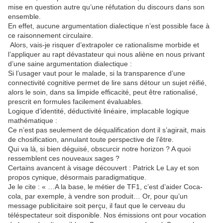
mise en question autre qu’une réfutation du discours dans son
ensemble.
En effet, aucune argumentation dialectique n’est possible face à
ce raisonnement circulaire.
Alors, vais-je risquer d’extrapoler ce rationalisme morbide et
l’appliquer au rapt dévastateur qui nous aliène en nous privant
d’une saine argumentation dialectique :
Si l’usager vaut pour le malade, si la transparence d’une
connectivité cognitive permet de lire sans détour un sujet réifié,
alors le soin, dans sa limpide efficacité, peut être rationalisé,
prescrit en formules facilement évaluables.
Logique d’identité, déductivité linéaire, implacable logique
mathématique :
Ce n’est pas seulement de déqualification dont il s’agirait, mais
de chosification, annulant toute perspective de l’être.
Qui va là, si bien déguisé, obscurcir notre horizon ? A quoi
ressemblent ces nouveaux sages ?
Certains avancent à visage découvert : Patrick Le Lay et son
propos cynique, désormais paradigmatique.
Je le cite : « …A la base, le métier de TF1, c’est d’aider Coca-
cola, par exemple, à vendre son produit… Or, pour qu’un
message publicitaire soit perçu, il faut que le cerveau du
téléspectateur soit disponible. Nos émissions ont pour vocation