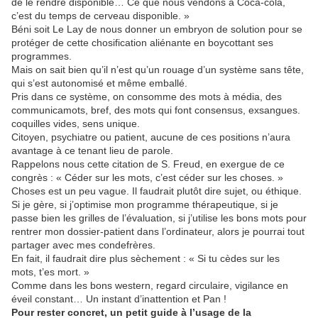
de le rendre disponible… Ce que nous vendons à Coca-cola,
c’est du temps de cerveau disponible. »
Béni soit Le Lay de nous donner un embryon de solution pour se
protéger de cette chosification aliénante en boycottant ses
programmes.
Mais on sait bien qu’il n’est qu’un rouage d’un système sans tête,
qui s’est autonomisé et même emballé.
Pris dans ce système, on consomme des mots à média, des
communicamots, bref, des mots qui font consensus, exsangues.
coquilles vides, sens unique.
Citoyen, psychiatre ou patient, aucune de ces positions n’aura
avantage à ce tenant lieu de parole.
Rappelons nous cette citation de S. Freud, en exergue de ce
congrès : « Céder sur les mots, c’est céder sur les choses. »
Choses est un peu vague. Il faudrait plutôt dire sujet, ou éthique.
Si je gère, si j’optimise mon programme thérapeutique, si je
passe bien les grilles de l’évaluation, si j’utilise les bons mots pour
rentrer mon dossier-patient dans l’ordinateur, alors je pourrai tout
partager avec mes condefrères.
En fait, il faudrait dire plus sèchement : « Si tu cèdes sur les
mots, t’es mort. »
Comme dans les bons western, regard circulaire, vigilance en
éveil constant… Un instant d’inattention et Pan !
Pour rester concret, un petit guide à l’usage de la