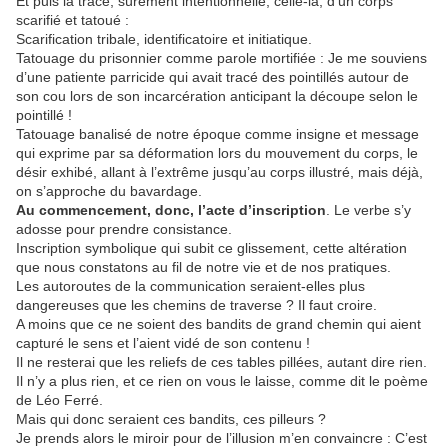
Et puis la trace, sûrement intentionnelle, celle-là, d’un corps
scarifié et tatoué :
Scarification tribale, identificatoire et initiatique.
Tatouage du prisonnier comme parole mortifiée : Je me souviens
d’une patiente parricide qui avait tracé des pointillés autour de
son cou lors de son incarcération anticipant la découpe selon le
pointillé !
Tatouage banalisé de notre époque comme insigne et message
qui exprime par sa déformation lors du mouvement du corps, le
désir exhibé, allant à l’extrême jusqu’au corps illustré, mais déjà,
on s’approche du bavardage.
Au commencement, donc, l’acte d’inscription
. Le verbe s’y
adosse pour prendre consistance.
Inscription symbolique qui subit ce glissement, cette altération
que nous constatons au fil de notre vie et de nos pratiques.
Les autoroutes de la communication seraient-elles plus
dangereuses que les chemins de traverse ? Il faut croire.
A moins que ce ne soient des bandits de grand chemin qui aient
capturé le sens et l’aient vidé de son contenu !
Il ne resterai que les reliefs de ces tables pillées, autant dire rien.
Il n’y a plus rien, et ce rien on vous le laisse, comme dit le poème
de Léo Ferré.
Mais qui donc seraient ces bandits, ces pilleurs ?
Je prends alors le miroir pour de l’illusion m’en convaincre : C’est