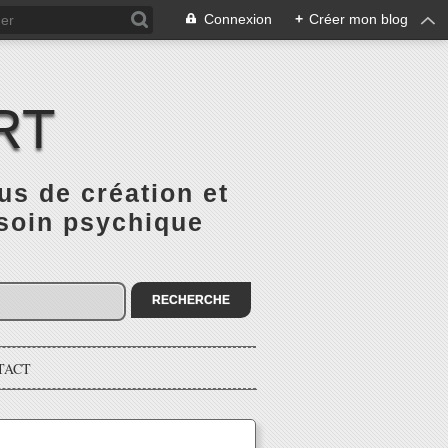
Connexion
+
Créer mon blog
RT
 de création et
 soin psychique
TACT