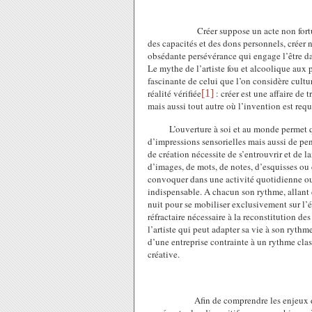
Créer suppose un acte non fort
des capacités et des dons personnels, créer 
obsédante persévérance qui engage l’être d
Le mythe de l’artiste fou et alcoolique aux 
fascinante de celui que l’on considère cul
réalité vérifiée
[1]
: créer est une affaire de 
mais aussi tout autre où l’invention est requ
L’ouverture à soi et au monde permet 
d’impressions sensorielles mais aussi de pens
de création nécessite de s’entrouvrir et de l
d’images, de mots, de notes, d’esquisses ou 
convoquer dans une activité quotidienne ou 
indispensable. A chacun son rythme, allant d
nuit pour se mobiliser exclusivement sur l’é
réfractaire nécessaire à la reconstitution d
l’artiste qui peut adapter sa vie à son rythm
d’une entreprise contrainte à un rythme clas
créative.
Afin de comprendre les enjeux