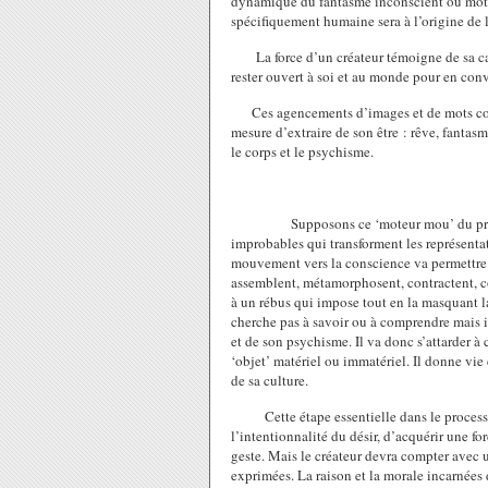
dynamique du fantasme inconscient où mots 
spécifiquement humaine sera à l’origine de l
La force d’un créateur témoigne de sa ca
rester ouvert à soi et au monde pour en conv
Ces agencements d’images et de mots con
mesure d’extraire de son être : rêve, fantas
le corps et le psychisme.
Supposons ce ‘moteur mou’ du pr
improbables qui transforment les représent
mouvement vers la conscience va permettre a
assemblent, métamorphosent, contractent, co
à un rébus qui impose tout en la masquant la
cherche pas à savoir ou à comprendre mais i
et de son psychisme. Il va donc s’attarder à
‘objet’ matériel ou immatériel. Il donne vie
de sa culture.
Cette étape essentielle dans le process
l’intentionnalité du désir, d’acquérir une fo
geste. Mais le créateur devra compter avec 
exprimées. La raison et la morale incarnées