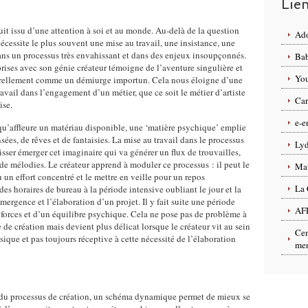
Lie
uit issu d’une attention à soi et au monde. Au-delà de la question
Ado
nécessite le plus souvent une mise au travail, une insistance, une
ans un processus très envahissant et dans des enjeux insoupçonnés.
Bab
prises avec son génie créateur témoigne de l’aventure singulière et
You
turellement comme un démiurge importun. Cela nous éloigne d’une
travail dans l’engagement d’un métier, que ce soit le métier d’artiste
Car
ise.
e-e
qu’affleure un matériau disponible, une ‘matière psychique’ emplie
ées, de rêves et de fantaisies. La mise au travail dans le processus
Lyd
aisser émerger cet imaginaire qui va générer un flux de trouvailles,
de mélodies. Le créateur apprend à moduler ce processus : il peut le
Ma
un effort concentré et le mettre en veille pour un repos
La 
es horaires de bureau à la période intensive oubliant le jour et la
mergence et l’élaboration d’un projet. Il y fait suite une période
AF
es forces et d’un équilibre psychique. Cela ne pose pas de problème à
e de création mais devient plus délicat lorsque le créateur vit au sein
Cen
sique et pas toujours réceptive à cette nécessité de l’élaboration
men
 du processus de création, un schéma dynamique permet de mieux se