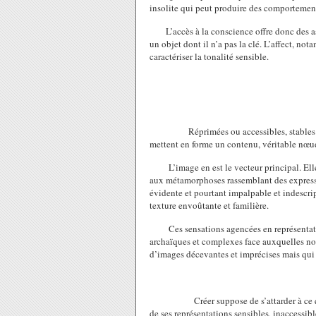
insolite qui peut produire des comportement
L’accès à la conscience offre donc des as
un objet dont il n’a pas la clé. L’affect, n
caractériser la tonalité sensible.
Réprimées ou accessibles, stables ou pré
mettent en forme un contenu, véritable nœud d
L’image en est le vecteur principal. Elle
aux métamorphoses rassemblant des expressi
évidente et pourtant impalpable et indescrip
texture envoûtante et familière.
Ces sensations agencées en représentat
archaïques et complexes face auxquelles not
d’images décevantes et imprécises mais qui o
Créer suppose de s’attarder à ce 
de ses représentations sensibles, inaccessible