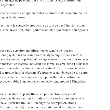
et images ne peuvent plus être dissociés. Cette construction
’objet créé.
pacité d’accès à ces potentialités de formes et de sa détermination à
oquer les richesses.
stituent la source de production de tout ce que l’humain est en
me, idée, invention, objet, parure mais aussi symptômes dérangeants
ocessus de création mobilisant un ensemble de rouages
ations psychiques dans un processus dynamique inconscient. Le
u créateur de ‘se présenter’ ces agencements internes. Les rouages
ndensent ce matériau naissant à la forme. Le créateur est alors face
 substance de son être pensant et désirant. Le plus souvent, il ne
l se trouve dans la nécessité d’exprimer ce qui émerge de son corps
 ces transformations complexes qui permettent de construire un
 et accès public à un nouveau monde, le sien, produit à l’interface
us de création va permettre à la représentation, chargée de
rce et une détermination à ouvrir sa voie vers la conscience ou le
une autocensure limitant l’incongruité des représentations
 dans un surmoi
[4]
plus ou moins contraignant restreignent les