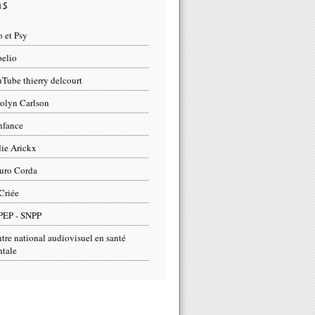
ns
 et Psy
elio
Tube thierry delcourt
olyn Carlson
nfance
ie Arickx
uro Corda
Criée
PEP - SNPP
tre national audiovisuel en santé
tale