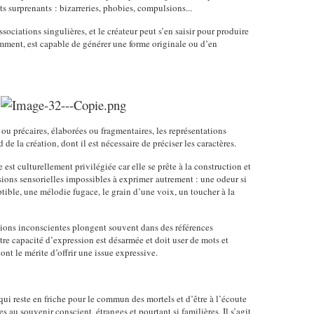
s surprenants : bizarreries, phobies, compulsions...
sociations singulières, et le créateur peut s’en saisir pour produire
otamment, est capable de générer une forme originale ou d’en
caires, élaborées ou fragmentaires, les représentations
e la création, dont il est nécessaire de préciser les caractères.
 est culturellement privilégiée car elle se prête à la construction et
ons sensorielles impossibles à exprimer autrement : une odeur si
tible, une mélodie fugace, le grain d’une voix, un toucher à la
ions inconscientes plongent souvent dans des références
re capacité d’expression est désarmée et doit user de mots et
nt le mérite d’offrir une issue expressive.
qui reste en friche pour le commun des mortels et d’être à l’écoute
s au souvenir conscient, étranges et pourtant si familières. Il s’agit