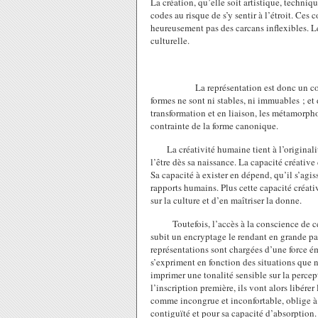
La création, qu’elle soit artistique, techniq
codes au risque de s’y sentir à l’étroit. Ces c
heureusement pas des carcans inflexibles. Le
culturelle.
La représentation est donc un c
formes ne sont ni stables, ni immuables ; et 
transformation et en liaison, les métamorpho
contrainte de la forme canonique.
La créativité humaine tient à l’original
l’être dès sa naissance. La capacité créative
Sa capacité à exister en dépend, qu’il s’agi
rapports humains. Plus cette capacité créati
sur la culture et d’en maîtriser la donne.
Toutefois, l’accès à la conscience de
subit un encryptage le rendant en grande part
représentations sont chargées d’une force é
s’expriment en fonction des situations que n
imprimer une tonalité sensible sur la perce
l’inscription première, ils vont alors libére
comme incongrue et inconfortable, oblige à 
contiguïté et pour sa capacité d’absorption.