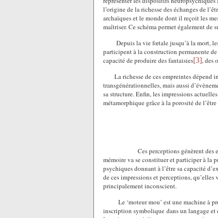
représenter les dispositifs neuropsychiques
l’origine de la richesse des échanges de l’êt
archaïques et le monde dont il reçoit les m
maîtriser. Ce schéma permet également de su
Depuis la vie fœtale jusqu’à la mort, l
participent à la construction permanente de 
capacité de produire des fantaisies
[3]
, des 
La richesse de ces empreintes dépend int
transgénérationnelles, mais aussi d’évènemen
sa structure. Enfin, les impressions actuell
métamorphique grâce à la porosité de l’êtr
Ces perceptions génèrent des e
mémoire va se constituer et participer à la 
psychiques donnant à l’être sa capacité d’e
de ces impressions et perceptions, qu’elle
principalement inconscient.
Le ‘moteur mou’ est une machine à pro
inscription symbolique dans un langage et d