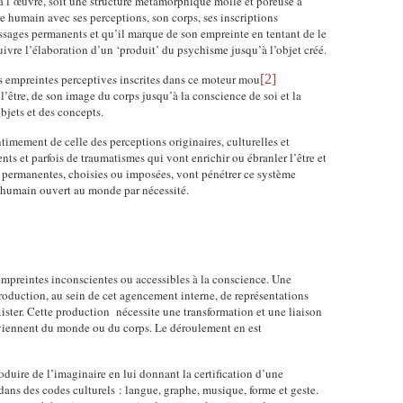
 à l’œuvre, soit une structure métamorphique molle et poreuse à
re humain avec ses perceptions, son corps, ses inscriptions
essages permanents et qu’il marque de son empreinte en tentant de le
ivre l’élaboration d’un ‘produit’ du psychisme jusqu’à l’objet créé.
es empreintes perceptives inscrites dans ce moteur mou
[2]
l’être, de son image du corps jusqu’à la conscience de soi et la
objets et des concepts.
imement de celle des perceptions originaires, culturelles et
ts et parfois de traumatismes qui vont enrichir ou ébranler l’être et
es permanentes, choisies ou imposées, vont pénétrer ce système
e humain ouvert au monde par nécessité.
mpreintes inconscientes ou accessibles à la conscience. Une
production, au sein de cet agencement interne, de représentations
xister. Cette production
nécessite une transformation et une liaison
s viennent du monde ou du corps. Le déroulement en est
duire de l’imaginaire en lui donnant la certification d’une
ans des codes culturels : langue, graphe, musique, forme et geste.