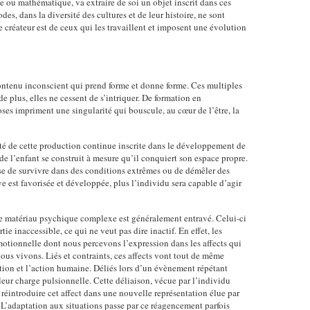
ue ou mathématique, va extraire de soi un objet inscrit dans ces
odes, dans la diversité des cultures et de leur histoire, ne sont
 créateur est de ceux qui les travaillent et imposent une évolution
ontenu inconscient qui prend forme et donne forme. Ces multiples
de plus, elles ne cessent de s’intriquer. De formation en
ses impriment une singularité qui bouscule, au cœur de l’être, la
ité de cette production continue inscrite dans le développement de
 de l’enfant se construit à mesure qu’il conquiert son espace propre.
sse de survivre dans des conditions extrêmes ou de démêler des
ve est favorisée et développée, plus l’individu sera capable d’agir
 ce matériau psychique complexe est généralement entravé. Celui-ci
ie inaccessible, ce qui ne veut pas dire inactif. En effet, les
motionnelle dont nous percevons l’expression dans les affects qui
ous vivons. Liés et contraints, ces affects vont tout de même
ption et l’action humaine. Déliés lors d’un évènement répétant
r leur charge pulsionnelle. Cette déliaison, vécue par l’individu
réintroduire cet affect dans une nouvelle représentation élue par
 L’adaptation aux situations passe par ce réagencement parfois