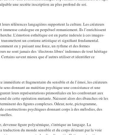
palpable une secrète inscription au plus profond de soi.
t leurs références langagières supportent la culture. Les créateurs
cet immense catalogue en perpétuel remaniement. Ils l’enrichissent
cherche. L’émotion esthétique est en partie indexée à ces images-
 transmettent un contenu artistique et signifiant fondamental.
iemment en y puisant une force, un rythme et des formes
eurs ne sont jamais des ‘électrons libres’ indemnes de tout héritage
 Certains savent mieux que d’autres utiliser et identifier ce
 immédiate et fragmentaire du sensible et de l’émoi, les créateurs
t du sens donnant au matériau psychique une consistance et une
figurent leurs représentations primordiales en les confrontant aux
dépend de cette opération mutante. Naissent alors des ébauches où les
éterminent des figures complexes. Odeur, note, pictogramme,
r de constructions psychiques donnant corps à des mélodies, des
suelles.
e, devenue figure polysémique, s’intrique au langage. La
la traduction du monde sensible et du corps désirant par la voie