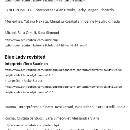
option=com_content&view=article&id=42&Itemid=8&lang=fr
SYNCHRONICITY - Interprètes : Alan Brooks, Jacky Berger, Riccardo
Meneghini, Yutaka Nakata, Chinatsu Kosakatani, Céline Maufroid, Isida
Micani, Sara Orselli, Sara Simeoni
http://www.ccn-roubaix.com/index.php?
option=com_content&view=article&id=648&Itemid=2&lang=fr
Blue Lady revisited
Interprète :Tero Saarinen
http://www.ccn-roubaix.com/index.php?option=com_content&view=article&id=21:blue-
lady&catid=5:bluelady&Itemid=6511
Interprète
: Jacky Berger
http://www.ccn-roubaix.com/index.php?option=com_content&view=article&id=21:blue-
lady&catid=5:bluelady&Itemid=6511
Inanna - Interprètes : Chinatsu Kosakatani, Isida Micani, Sara Orselli, Sonia
Rocha, Cristina Santucci, Sara Simeoni et Alessandra Vigna
http://www.ccn-roubaix.com/index.php?