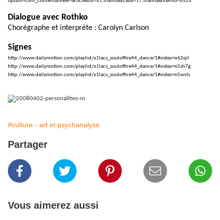
option=com_content&view=article&id=51:inanna&catid=17:inanna&Itemid=6525
Dialogue avec Rothko
Chorégraphe et interprète : Carolyn Carlson
Signes
http://www.dailymotion.com/playlist/x1lacs_souloffire44_dance/1#video=x62qil
http://www.dailymotion.com/playlist/x1lacs_souloffire44_dance/1#video=x5sh7g
http://www.dailymotion.com/playlist/x1lacs_souloffire44_dance/1#video=x5wvls
#culture - art et psychanalyse
Partager
Vous aimerez aussi