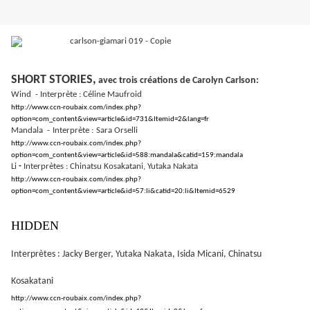
SHORT STORIES,
avec trois créations de Carolyn Carlson:
Wind
- Interprète : Céline Maufroid
http://www.ccn-roubaix.com/index.php?
option=com_content&view=article&id=731&Itemid=2&lang=fr
Mandala
-
Interprète :
Sara Orselli
http://www.ccn-roubaix.com/index.php?
option=com_content&view=article&id=588:mandala&catid=159:mandala
Li
-
Interprètes : Chinatsu Kosakatani, Yutaka Nakata
http://www.ccn-roubaix.com/index.php?
option=com_content&view=article&id=57:li&catid=20:li&Itemid=6529
HIDDEN
Interprètes : Jacky Berger, Yutaka Nakata, Isida Micani, Chinatsu
Kosakatani
http://www.ccn-roubaix.com/index.php?