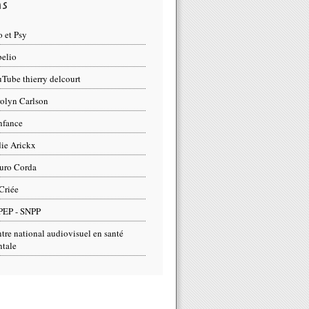
ns
 et Psy
elio
Tube thierry delcourt
olyn Carlson
nfance
ie Arickx
uro Corda
Criée
PEP - SNPP
tre national audiovisuel en santé
tale