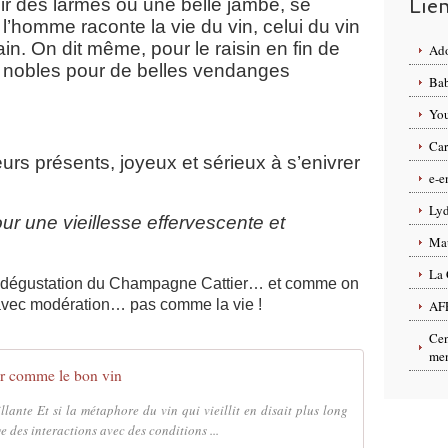
Lie
r des larmes ou une belle jambe, se
l’homme raconte la vie du vin, celui du vin
ain. On dit même, pour le raisin en fin de
Ado
res nobles pour de belles vendanges
Bab
You
Car
teurs présents, joyeux et sérieux à s’enivrer
e-e
Lyd
our une vieillesse effervescente et
Ma
La 
e dégustation du Champagne Cattier… et comme on
avec modération… pas comme la vie !
AF
Cen
men
lir comme le bon vin
llante Et si la métaphore du vin qui vieillit en disait plus long
ige des interactions avec des conditions ...