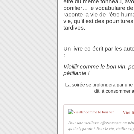
être du même tonneau, avoi
bonifier… le vocabulaire de 
raconte la vie de l’être hum
vie, qu’il est des pourritu
tardives.
Un livre co-écrit par les au
:
Vieillir comme le bon vin, p
pétillante !
La soirée se prolongera par un
dit, à consommer 
Vieil
Pour une vieillesse effervescente ou péti
qu'il n'y paraît ? Pour le vin, vieillir ex