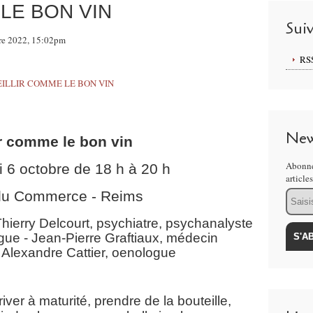
 LE BON VIN
Sui
bre 2022, 15:02pm
RS
New
ir comme le bon vin
Abonne
i 6 octobre de 18 h à 20 h
article
Email
du Commerce - Reims
Thierry Delcourt, psychiatre, psychanalyste
logue - Jean-Pierre Graftiaux, médecin
 Alexandre Cattier, oenologue
river à maturité, prendre de la bouteille,