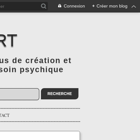
Connexion
+
Créer mon blog
RT
 de création et
 soin psychique
TACT