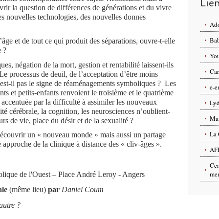
Lie
ouvrir la question de différences de générations et du vivre
es nouvelles technologies, des nouvelles donnes
Ado
Bab
âge et de tout ce qui produit des séparations, ouvre-t-elle
e ?
You
s, négation de la mort, gestion et rentabilité laissent-ils
Car
? Le processus de deuil, de l’acceptation d’être moins
n’est-il pas le signe de réaménagements symboliques ? Les
e-e
ts et petits-enfants renvoient le troisième et le quatrième
, accentuée par la difficulté à assimiler les nouveaux
Lyd
é cérébrale, la cognition, les neurosciences n’oublient-
Ma
urs de vie, place du désir et de la sexualité ?
La 
 découvrir un « nouveau monde » mais aussi un partage
approche de la clinique à distance des « cliv-âges ».
AF
Cen
men
olique de l'Ouest – Place André Leroy - Angers
ale
(même lieu)
par
Daniel Coum
autre ?