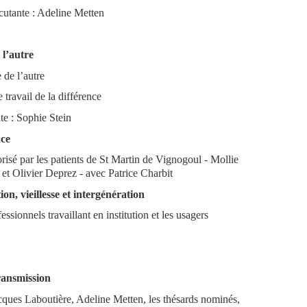
cutante : Adeline Metten
 l’autre
de l’autre
 travail de la différence
te : Sophie Stein
ace
risé par les patients de St Martin de Vignogoul - Mollie
et Olivier Deprez -
avec Patrice Charbit
on, vieillesse et intergénération
ssionnels travaillant en institution et les usagers
ransmission
ques Laboutière, Adeline Metten, les thésards nominés,