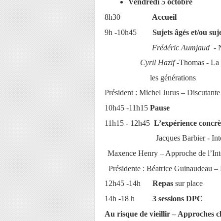
Vendredi 5 octobre
8h30
Accueil
9h -10h45
Sujets âgés et/ou suje
Frédéric Aumjaud -
Cyril Hazif -
Thomas - La t
les générations
Président : Michel Jurus – Discutan
10h45 -11h15
Pause
11h15 - 12h45
L’expérience concrèt
Jacques Barbier
- In
Maxence Henry – Approche de l’
In
Présidente : Béatrice Guinaudeau – 
12h45 -14h
Repas
sur place
14h -18 h
3 sessions DPC
Au risque de vieillir – Approches c