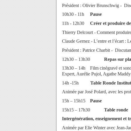
Président : Olivier Brunschwig - Dis
10h30 - 11h
Pause
11h - 12h30
Créer et produire de
Thierry Delcourt - Comment produire 
Claude Gernez - L’entre et l’écart : Le
Président : Patrice Charbit - Discutan
12h30 – 13h30
Repas
sur pl
13h30 – 14h
Film cinégravé et sono
Expert, Aurélie Pujol, Agathe Maddy 
14h -15h
Table Ronde Instituti
Animée par José Polard, avec les profe
15h – 15h15
Pause
15h15 – 17h30
Table ronde
Intergénération, enseignement et t
Animée par Elie Winter avec Jean-Jac