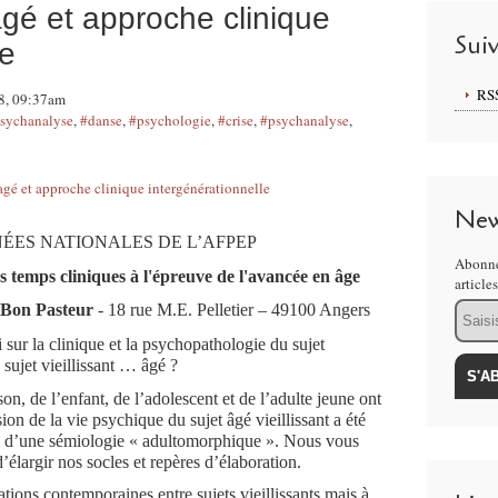
agé et approche clinique
Sui
le
RS
18, 09:37am
 psychanalyse
,
#danse
,
#psychologie
,
#crise
,
#psychanalyse
,
New
NÉES NATIONALES DE L’AFPEP
Abonne
es temps cliniques à l'épreuve de l'avancée en âge
article
Email
e Bon Pasteur
- 18 rue M.E. Pelletier – 49100 Angers
sur la clinique et la psychopathologie du sujet
u sujet vieillissant … âgé ?
son, de l’enfant, de l’adolescent et de l’adulte jeune ont
on de la vie psychique du sujet âgé vieillissant a été
sme d’une sémiologie « adultomorphique ». Nous vous
d’élargir nos socles et repères d’élaboration.
tions contemporaines entre sujets vieillissants mais à