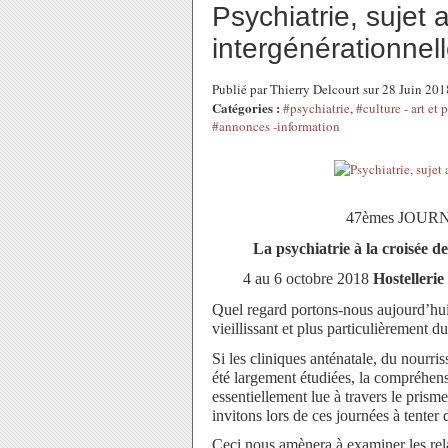
Psychiatrie, sujet 
intergénérationnel
Publié par Thierry Delcourt sur 28 Juin 20
Catégories :
#psychiatrie
,
#culture - art et
#annonces -information
47èmes JOUR
La psychiatrie à la croisée d
4 au 6 octobre 2018
Hostelleri
Quel regard portons-nous aujourd’hui 
vieillissant et plus particulièrement d
Si les cliniques anténatale, du nourris
été largement étudiées, la compréhensi
essentiellement lue à travers le pri
invitons lors de ces journées à tenter 
Ceci nous amènera à examiner les rela