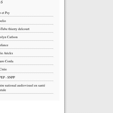
ns
 et Psy
elio
Tube thierry delcourt
olyn Carlson
nfance
ie Arickx
uro Corda
Criée
PEP - SNPP
tre national audiovisuel en santé
tale