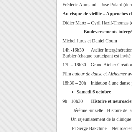
Frédéric
Aumjaud – José Polard (dern
Au risque de vieillir – Approches c
Didier Martz –
Cyril Hazif-Thomas
(
Bouleversements intergé
Michel Jurus et Daniel Coum
14h -16h30 Atelier Intergénération,
Barbier (chaque participant est invité
17h – 18h30 Grand Atelier Création
Film
autour de danse et Alzheimer
av
18h30 – 20h Initiation à une danse p
Samedi 6 octobre
9h - 10h30
Histoire et neurosci
Jérémie Sinzelle -
Histoire de l
Un rajeunissement de la
Pr Serge Bakchine - Neuroscience