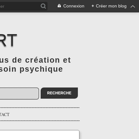
Connexion
+
Créer mon blog
RT
 de création et
 soin psychique
TACT