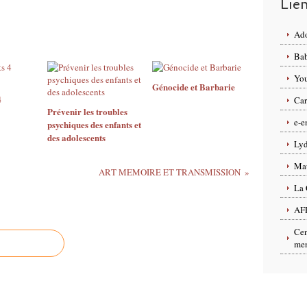
Lie
Ado
Bab
You
Génocide et Barbarie
4
Car
Prévenir les troubles
e-e
psychiques des enfants et
des adolescents
Lyd
Ma
ART MEMOIRE ET TRANSMISSION
La 
AF
Cen
men