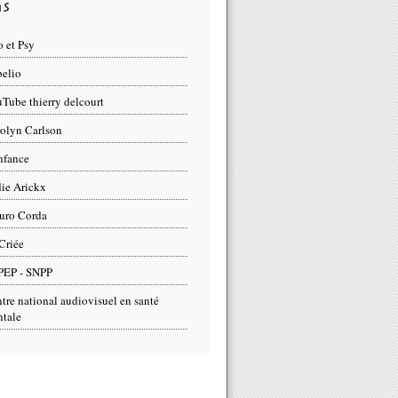
ns
 et Psy
elio
Tube thierry delcourt
olyn Carlson
nfance
ie Arickx
uro Corda
Criée
PEP - SNPP
tre national audiovisuel en santé
tale