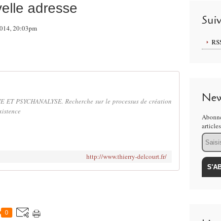
elle adresse
Sui
 2014, 20:03pm
RS
New
T PSYCHANALYSE. Recherche sur le processus de création
existence
Abonne
article
Email
http://www.thierry-delcourt.fr/
0