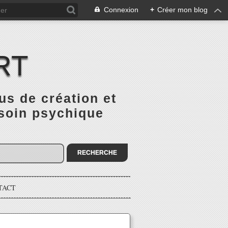
Connexion
+
Créer mon blog
RT
 de création et
 soin psychique
TACT