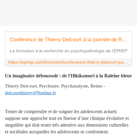
Conférence de Thierry Delcourt à la journée de Reims : L'imaginaire déboussolé : de l'Hikikomori à la Baleine bleue
La formation à la recherche en psychopathologie de l'EPhEP
https://ephep.com/fr/content/conference-thierry-delcourt-journee-de-reims-limaginaire-deboussole-hikikomori
Un imaginaire déboussolé : de l'Hikikomori à la Baleine bleue
Thierry Delcourt, Psychiatre, Psychanalyste, Reims -
delcourtthierry@9online.fr
Tenter de comprendre et de soigner les adolescents actuels
suppose une approche tout en finesse d’une clinique évolutive et
singulière qui doit rester très attentive aux dimensions culturelles
et sociétales auxquelles les adolescents se confrontent.