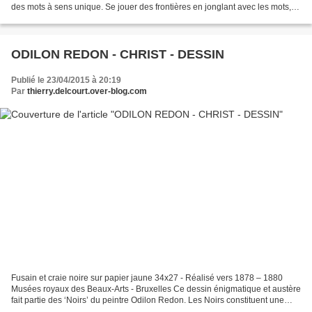
des mots à sens unique. Se jouer des frontières en jonglant avec les mots,
audacieuses pirouettes aux...
ODILON REDON - CHRIST - DESSIN
Publié le 23/04/2015 à 20:19
Par
thierry.delcourt.over-blog.com
Fusain et craie noire sur papier jaune 34x27 - Réalisé vers 1878 – 1880
Musées royaux des Beaux-Arts - Bruxelles Ce dessin énigmatique et austère
fait partie des ‘Noirs’ du peintre Odilon Redon. Les Noirs constituent une
longue série de dessins, gravures...