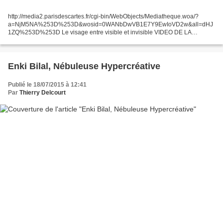
http://media2.parisdescartes.fr/cgi-bin/WebObjects/Mediatheque.woa/?
a=NjM5NA%253D%253D&wosid=0WANbDwVB1E7Y9EwIoVD2w&all=dHJ
1ZQ%253D%253D Le visage entre visible et invisible VIDEO DE LA
CONFERENCE http://media2.parisdescartes.fr/cgi-
bin/WebObjects/Mediatheque.woa/?
a=NjM5NA%253D%253D&wosid=0WANbDwVB1E7Y9EwIoVD2w&all=dHJ
1ZQ%253D%253D...
Enki Bilal, Nébuleuse Hypercréative
Publié le 18/07/2015 à 12:41
Par
Thierry Delcourt