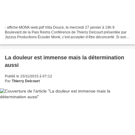
- affiche-MONK-web.pdf Villa Douce, le mercredi 27 janvier à 19h 9
Boulevard de la Paix Reims Conférence de Thierry Delcourt présentée par
Jazzus Productions Écouter Monk, c’est accepter d’être déconcerté. Si son
style peut séduire, il sollicite aussi...
La douleur est immense mais la détermination
aussi
Publié le 15/11/2015 à 07:12
Par
Thierry Delcourt