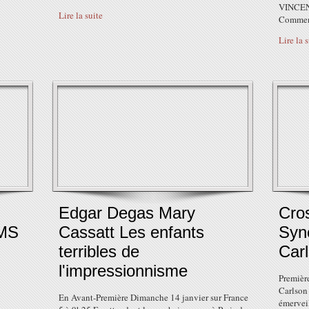
VINCE
Lire la suite
Comment
Lire la 
Edgar Degas Mary
Cro
MS
Cassatt Les enfants
Sync
terribles de
Car
l'impressionnisme
Premièr
Carlson 
En Avant-Première Dimanche 14 janvier sur France
émerveil