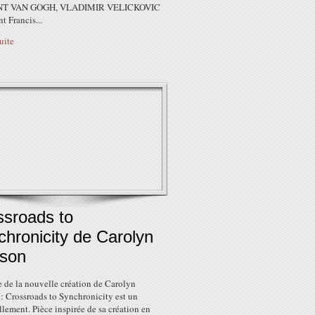
NT VAN GOGH, VLADIMIR VELICKOVIC
 Francis...
suite
ssroads to
hronicity de Carolyn
lson
e de la nouvelle création de Carolyn
: Crossroads to Synchronicity est un
lement. Pièce inspirée de sa création en