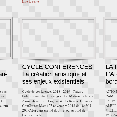
Lire la suite
CYCLE CONFERENCES
LA 
an-
La création artistique et
L’A
ses enjeux existentiels
bord
z pas
Cycle de conférences 2018 - 2019 - Thierry
ANTONI
t au
Delcourt (entrée libre et gratuite) Maison de la Vie
CAMIL
 forte
Associative 1, rue Eugène Wiet - Reims Deuxième
SALVA
auteur,
Conférence Mardi 27 novembre 2018 de 18h30 à
ALBER
20h Créer dans un nid douillet ou au bord de
MICHE
l’abîme L’acte de...
VASLAV