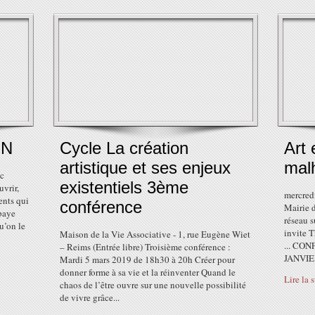
ON
Cycle La création
Art 
artistique et ses enjeux
malh
ac
existentiels 3ème
uvrir,
mercredi
ents qui
conférence
Mairie 
bbaye
réseau s
qu’on le
invite T
Maison de la Vie Associative - 1, rue Eugène Wiet
... CO
– Reims (Entrée libre) Troisième conférence :
JANVIE
Mardi 5 mars 2019 de 18h30 à 20h Créer pour
donner forme à sa vie et la réinventer Quand le
Lire la 
chaos de l’être ouvre sur une nouvelle possibilité
de vivre grâce...