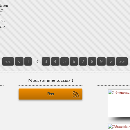
 à son
EC
X
S ?
erry
<<
<
1
2
3
4
5
6
7
8
9
>
>>
Nous sommes sociaux !
Rss