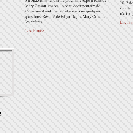
5 à 9h25 En attendant la prochaine expo à Paris de
2012 de 
Mary Cassatt, encore un beau documentaire de
simple r
Catherine Aventurier, où elle me pose quelques
n’est ni 
questions. Résumé de Edgar Degas, Mary Cassatt,
les enfants...
Lire la 
Lire la suite
e