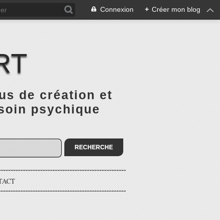
Connexion
+
Créer mon blog
RT
 de création et
 soin psychique
TACT